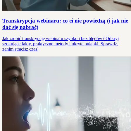
Transkrypcja webinaru: co ci nie powiedzą (i jak nie
dać się nabrać)
Jak zrobić transkrypcję webinaru szybko i bez błędów? Odkryj
szokujące fakty, praktyczne metody i ukryte pułapki. Sprawdź,
zanim stracisz czas!