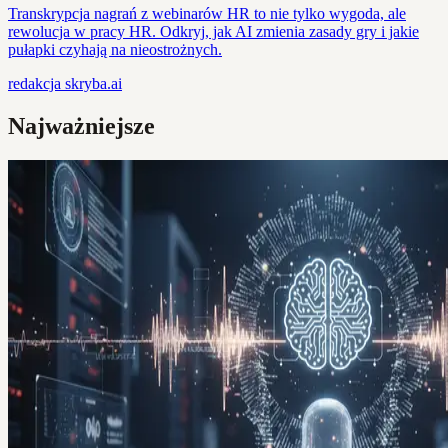
Transkrypcja nagrań z webinarów HR to nie tylko wygoda, ale
rewolucja w pracy HR. Odkryj, jak AI zmienia zasady gry i jakie
pułapki czyhają na nieostrożnych.
redakcja
skryba.ai
Najważniejsze