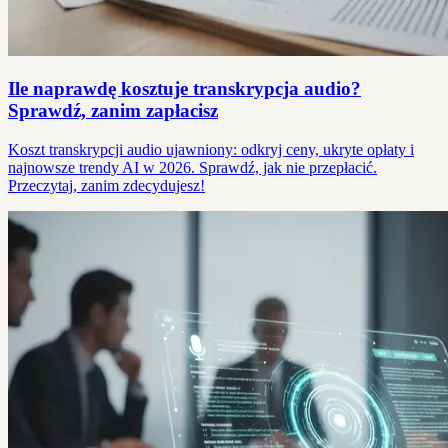
Ile naprawdę kosztuje transkrypcja audio?
Sprawdź, zanim zapłacisz
Koszt transkrypcji audio ujawniony: odkryj ceny, ukryte opłaty i
najnowsze trendy AI w 2026. Sprawdź, jak nie przepłacić.
Przeczytaj, zanim zdecydujesz!