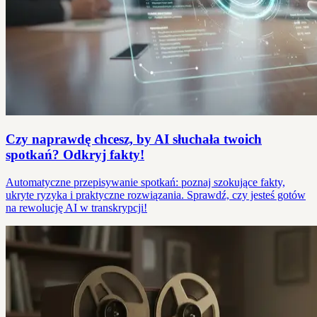
Czy naprawdę chcesz, by AI słuchała twoich
spotkań? Odkryj fakty!
Automatyczne przepisywanie spotkań: poznaj szokujące fakty,
ukryte ryzyka i praktyczne rozwiązania. Sprawdź, czy jesteś gotów
na rewolucję AI w transkrypcji!