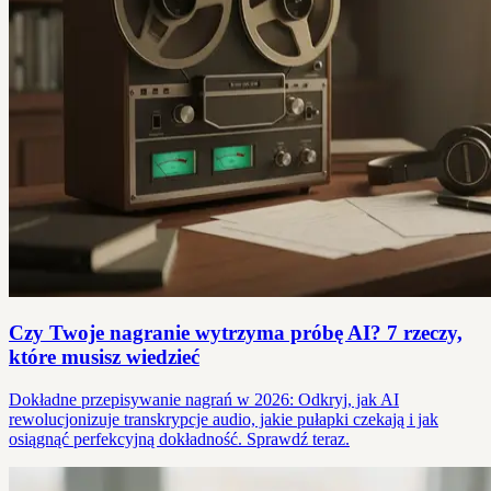
Czy Twoje nagranie wytrzyma próbę AI? 7 rzeczy,
które musisz wiedzieć
Dokładne przepisywanie nagrań w 2026: Odkryj, jak AI
rewolucjonizuje transkrypcje audio, jakie pułapki czekają i jak
osiągnąć perfekcyjną dokładność. Sprawdź teraz.