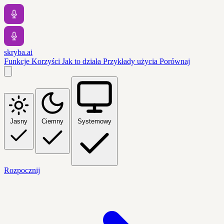
skryba.ai
Funkcje
Korzyści
Jak to działa
Przykłady użycia
Porównaj
Jasny
Ciemny
Systemowy
Rozpocznij