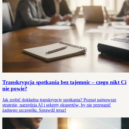
Transkrypcja spotkania bez tajemnic – czego nikt Ci
nie powie?
Jak zrobić dokładną transkrypcję spotkania? Poznaj najnowsze
strategie, narzędzia AI i sekrety ekspertów, by nie przegapić
żadnego szczegółu. Sprawdź teraz!