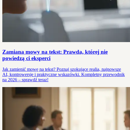
Zamiana mowy na tekst: Prawda, której nie
powiedzą ci eksperci
Jak zamienić mowę na tekst? Poznaj szokujące realia, najnowsze
AI, kontrowersje i praktyczne wskazówki. Kompletny przewodnik
na 2026 – sprawdź teraz!