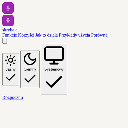
skryba.ai
Funkcje
Korzyści
Jak to działa
Przykłady użycia
Porównaj
Jasny
Ciemny
Systemowy
Rozpocznij