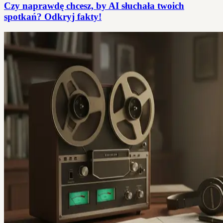
Czy naprawdę chcesz, by AI słuchała twoich
spotkań? Odkryj fakty!