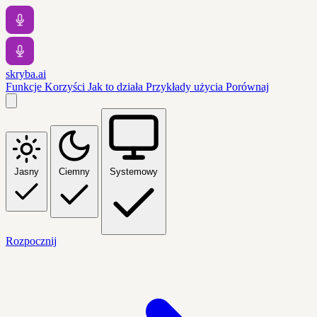
skryba.ai
Funkcje
Korzyści
Jak to działa
Przykłady użycia
Porównaj
Jasny
Ciemny
Systemowy
Rozpocznij