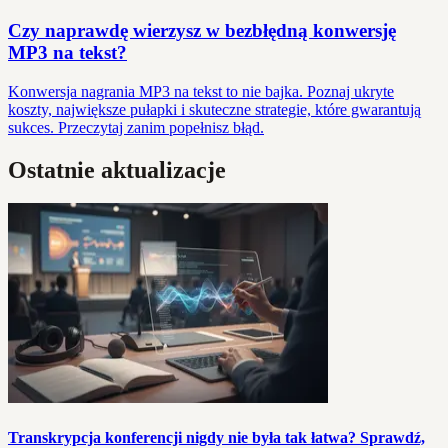
Czy naprawdę wierzysz w bezbłędną konwersję
MP3 na tekst?
Konwersja nagrania MP3 na tekst to nie bajka. Poznaj ukryte
koszty, największe pułapki i skuteczne strategie, które gwarantują
sukces. Przeczytaj zanim popełnisz błąd.
Ostatnie aktualizacje
Transkrypcja konferencji nigdy nie była tak łatwa? Sprawdź,