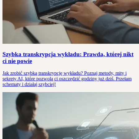
Szybka transkrypcja wykładu: Prawda, której nikt
ci nie powie
Jak zrobić szybką transkrypcję wykładu? Poznaj metody, mity i
sekrety AI, które pozwolą ci oszczędzić godziny już dziś. Przełam
schematy i działaj szybciej!