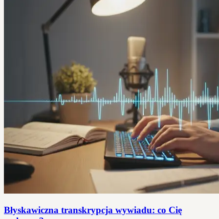
Błyskawiczna transkrypcja wywiadu: co Cię