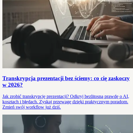
Transkrypcja prezentacji bez ściemy: co cię zaskoczy
w 2026?
Jak zrobić transkrypcję prezentacji? Odkryj bezlitosną prawdę o AI,
kosztach i błędach. Zyskaj przewagę dzięki praktycznym poradom.
Zmień swój workflow już dziś.