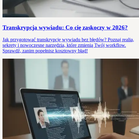
Transkrypcja wywiadu: Co cię zaskoczy w 2026?
Jak przygotować transkrypcję wywiadu bez błędów? Poznaj realia,
sekrety i nowoczesne narzędzia, które zmienią Twój workflow.
Sprawdź, zanim popełnisz kosztowny błąd!