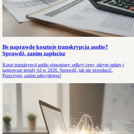
Ile naprawdę kosztuje transkrypcja audio?
Sprawdź, zanim zapłacisz
Koszt transkrypcji audio ujawniony: odkryj ceny, ukryte opłaty i
najnowsze trendy AI w 2026. Sprawdź, jak nie przepłacić.
Przeczytaj, zanim zdecydujesz!