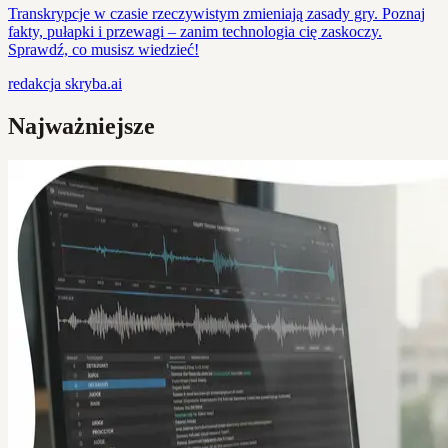
Transkrypcje w czasie rzeczywistym zmieniają zasady gry. Poznaj
fakty, pułapki i przewagi – zanim technologia cię zaskoczy.
Sprawdź, co musisz wiedzieć!
redakcja
skryba.ai
Najważniejsze