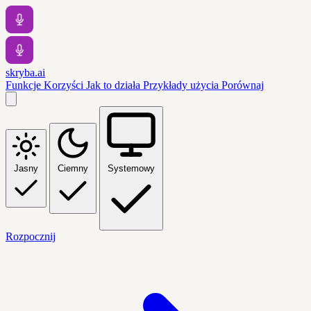
skryba.ai
Funkcje
Korzyści
Jak to działa
Przykłady użycia
Porównaj
Jasny
Ciemny
Systemowy
Rozpocznij