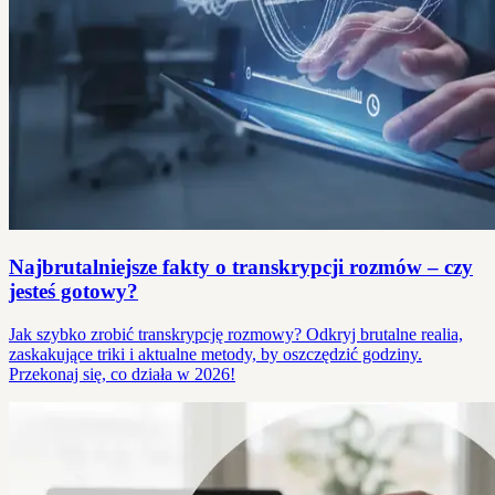
Najbrutalniejsze fakty o transkrypcji rozmów – czy
jesteś gotowy?
Jak szybko zrobić transkrypcję rozmowy? Odkryj brutalne realia,
zaskakujące triki i aktualne metody, by oszczędzić godziny.
Przekonaj się, co działa w 2026!