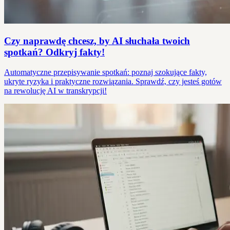
Czy naprawdę chcesz, by AI słuchała twoich
spotkań? Odkryj fakty!
Automatyczne przepisywanie spotkań: poznaj szokujące fakty,
ukryte ryzyka i praktyczne rozwiązania. Sprawdź, czy jesteś gotów
na rewolucję AI w transkrypcji!