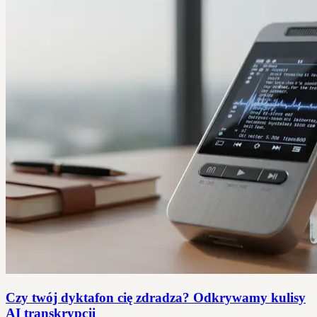
Czy twój dyktafon cię zdradza? Odkrywamy kulisy
AI transkrypcji