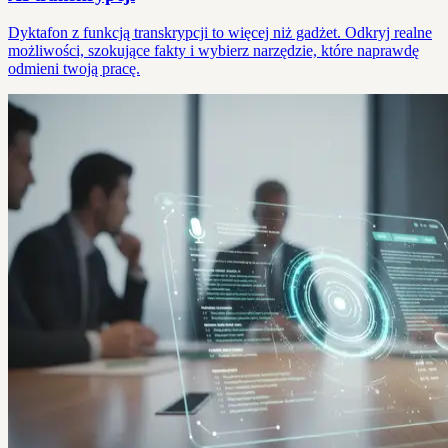
Dyktafon z funkcją transkrypcji to więcej niż gadżet. Odkryj realne
możliwości, szokujące fakty i wybierz narzędzie, które naprawdę
odmieni twoją pracę.