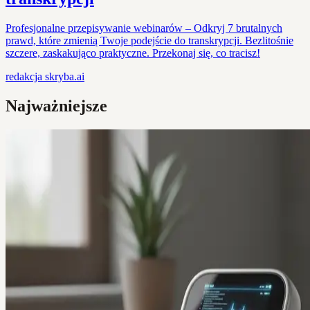
Profesjonalne przepisywanie webinarów – Odkryj 7 brutalnych
prawd, które zmienią Twoje podejście do transkrypcji. Bezlitośnie
szczere, zaskakująco praktyczne. Przekonaj się, co tracisz!
redakcja
skryba.ai
Najważniejsze