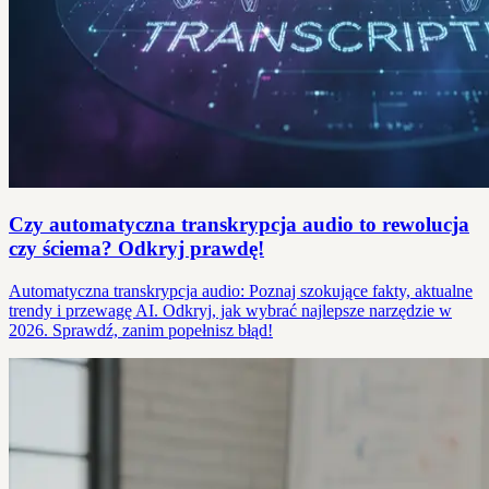
Czy automatyczna transkrypcja audio to rewolucja
czy ściema? Odkryj prawdę!
Automatyczna transkrypcja audio: Poznaj szokujące fakty, aktualne
trendy i przewagę AI. Odkryj, jak wybrać najlepsze narzędzie w
2026. Sprawdź, zanim popełnisz błąd!