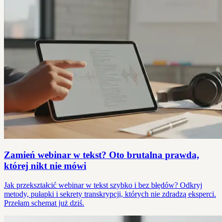
Zamień webinar w tekst? Oto brutalna prawda,
której nikt nie mówi
Jak przekształcić webinar w tekst szybko i bez błędów? Odkryj
metody, pułapki i sekrety transkrypcji, których nie zdradzą eksperci.
Przełam schemat już dziś.