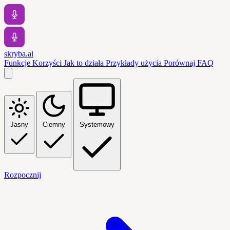
skryba.ai
Funkcje
Korzyści
Jak to działa
Przykłady użycia
Porównaj
FAQ
Jasny
Ciemny
Systemowy
Rozpocznij