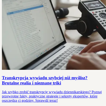
Transkrypcja wywiadu szybciej niż myślisz?
Brutalne realia i nieznane triki
Jak szybko zrobić transkrypcję wywiadu dziennikarskiego? Poznaj
przewrotne fakty, praktyczne strategie i sekrety ekspertów, które
oszczędzą ci godziny. Sprawdź teraz!