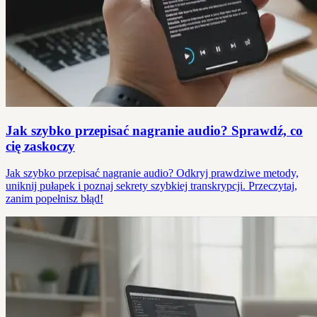
Jak szybko przepisać nagranie audio? Sprawdź, co
cię zaskoczy
Jak szybko przepisać nagranie audio? Odkryj prawdziwe metody,
uniknij pułapek i poznaj sekrety szybkiej transkrypcji. Przeczytaj,
zanim popełnisz błąd!