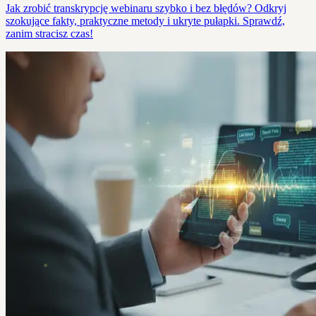
Jak zrobić transkrypcję webinaru szybko i bez błędów? Odkryj
szokujące fakty, praktyczne metody i ukryte pułapki. Sprawdź,
zanim stracisz czas!