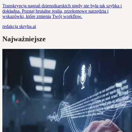
Transkrypcja nagrań dziennikarskich nigdy nie była tak szybka i
dokładna. Poznaj brutalne realia, przełomowe narzędzia i
wskazówki, które zmienią Twój workflow.
redakcja
skryba.ai
Najważniejsze