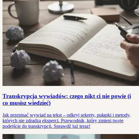
Transkrypcja wywiadów: czego nikt ci nie powie (i
co musisz wiedzieć)
Jak przepisać wywiad na tekst – odkryj sekrety, pułapki i metody,
których nie zdradzą eksperci. Przewodnik, który zmieni twoje
podejście do transkrypcji. Sprawdź już teraz!