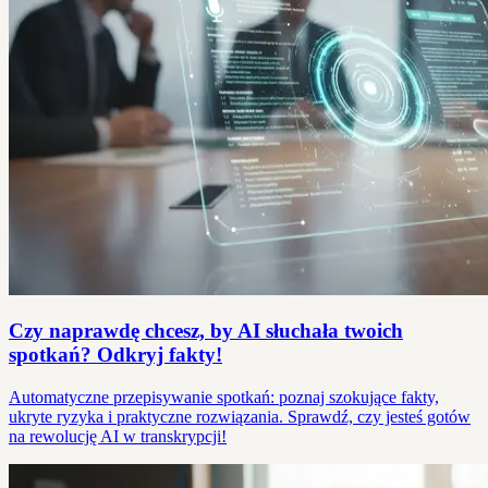
Czy naprawdę chcesz, by AI słuchała twoich
spotkań? Odkryj fakty!
Automatyczne przepisywanie spotkań: poznaj szokujące fakty,
ukryte ryzyka i praktyczne rozwiązania. Sprawdź, czy jesteś gotów
na rewolucję AI w transkrypcji!