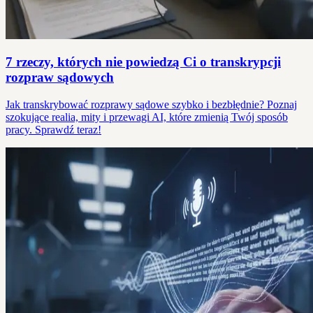
7 rzeczy, których nie powiedzą Ci o transkrypcji
rozpraw sądowych
Jak transkrybować rozprawy sądowe szybko i bezbłędnie? Poznaj
szokujące realia, mity i przewagi AI, które zmienią Twój sposób
pracy. Sprawdź teraz!