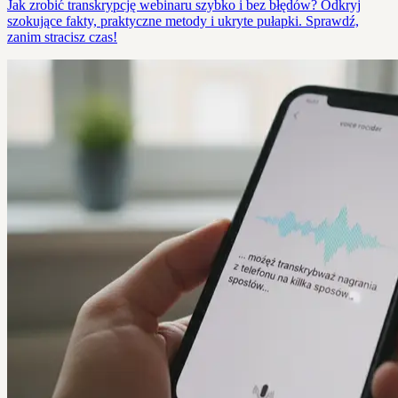
Jak zrobić transkrypcję webinaru szybko i bez błędów? Odkryj
szokujące fakty, praktyczne metody i ukryte pułapki. Sprawdź,
zanim stracisz czas!