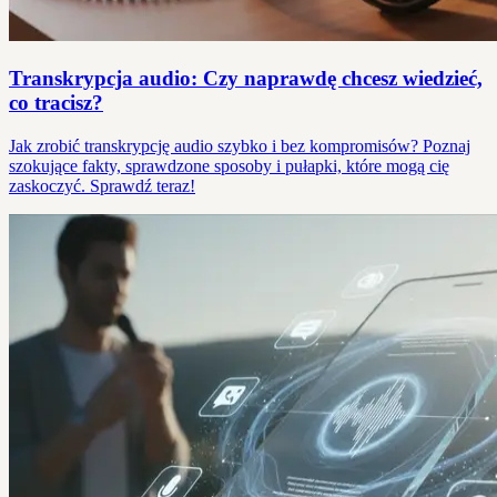
Transkrypcja audio: Czy naprawdę chcesz wiedzieć,
co tracisz?
Jak zrobić transkrypcję audio szybko i bez kompromisów? Poznaj
szokujące fakty, sprawdzone sposoby i pułapki, które mogą cię
zaskoczyć. Sprawdź teraz!