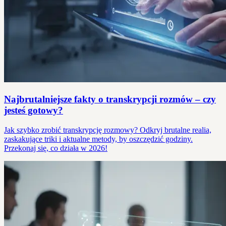
Najbrutalniejsze fakty o transkrypcji rozmów – czy
jesteś gotowy?
Jak szybko zrobić transkrypcję rozmowy? Odkryj brutalne realia,
zaskakujące triki i aktualne metody, by oszczędzić godziny.
Przekonaj się, co działa w 2026!