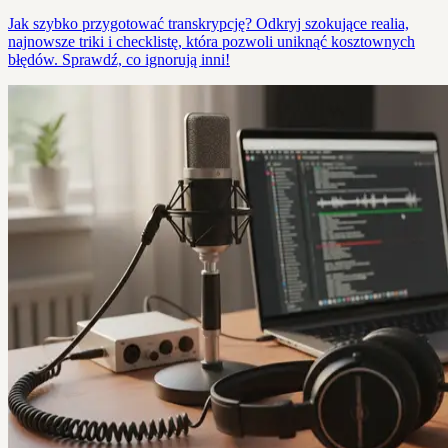
Jak szybko przygotować transkrypcję? Odkryj szokujące realia,
najnowsze triki i checklistę, która pozwoli uniknąć kosztownych
błędów. Sprawdź, co ignorują inni!