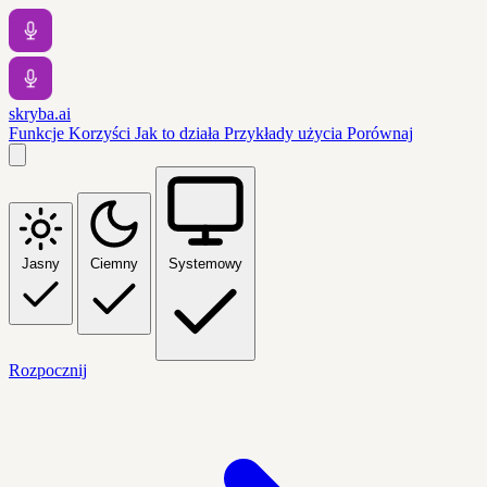
skryba.ai
Funkcje
Korzyści
Jak to działa
Przykłady użycia
Porównaj
Jasny
Ciemny
Systemowy
Rozpocznij