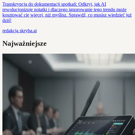
Transkrypcja do dokumentacji spotkań: Odkryj, jak AI
rewolucjonizuje notatki i dlaczego ignorowanie tego trendu może
kosztować cię więcej, niż myślisz. Sprawdź, co musisz wiedzieć już
dziś!
redakcja
skryba.ai
Najważniejsze