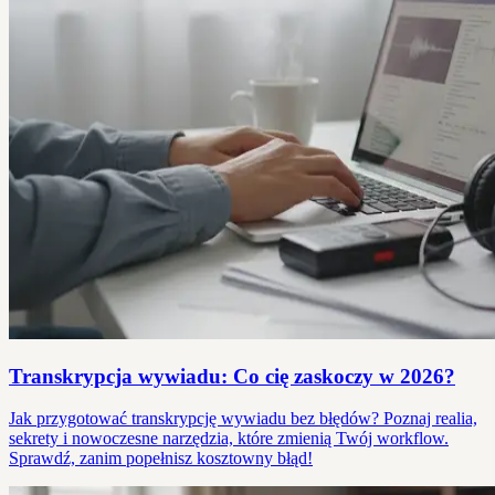
Transkrypcja wywiadu: Co cię zaskoczy w 2026?
Jak przygotować transkrypcję wywiadu bez błędów? Poznaj realia,
sekrety i nowoczesne narzędzia, które zmienią Twój workflow.
Sprawdź, zanim popełnisz kosztowny błąd!