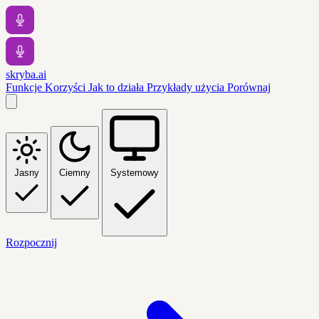
skryba.ai
Funkcje
Korzyści
Jak to działa
Przykłady użycia
Porównaj
Jasny
Ciemny
Systemowy
Rozpocznij