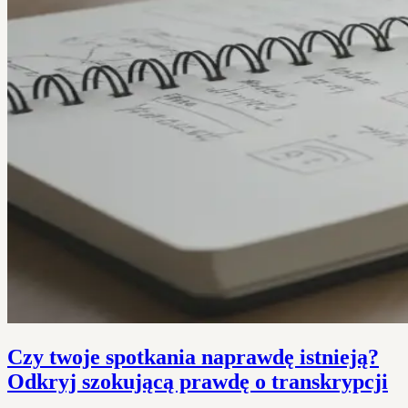
Czy twoje spotkania naprawdę istnieją?
Odkryj szokującą prawdę o transkrypcji