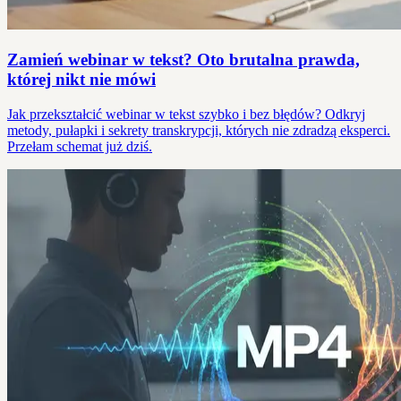
Zamień webinar w tekst? Oto brutalna prawda,
której nikt nie mówi
Jak przekształcić webinar w tekst szybko i bez błędów? Odkryj
metody, pułapki i sekrety transkrypcji, których nie zdradzą eksperci.
Przełam schemat już dziś.