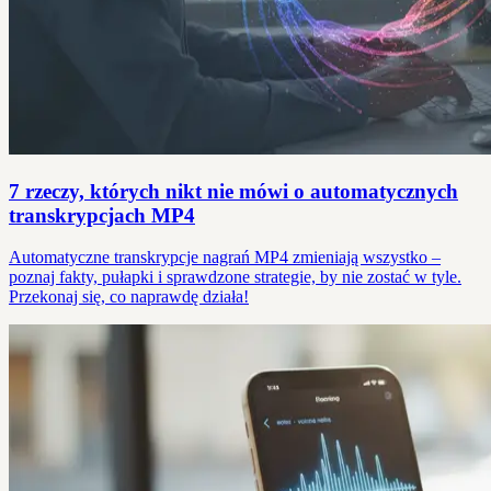
7 rzeczy, których nikt nie mówi o automatycznych
transkrypcjach MP4
Automatyczne transkrypcje nagrań MP4 zmieniają wszystko –
poznaj fakty, pułapki i sprawdzone strategie, by nie zostać w tyle.
Przekonaj się, co naprawdę działa!