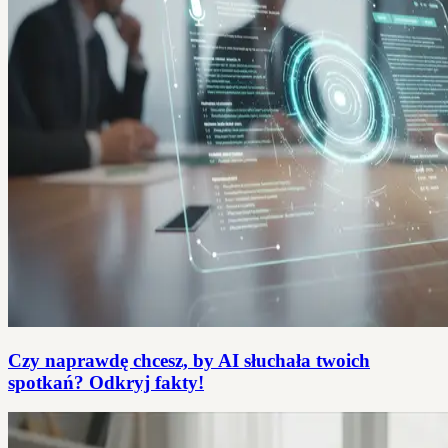
Czy naprawdę chcesz, by AI słuchała twoich
spotkań? Odkryj fakty!