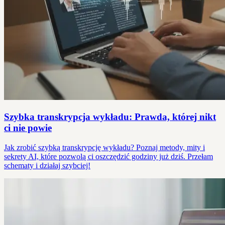
Szybka transkrypcja wykładu: Prawda, której nikt
ci nie powie
Jak zrobić szybką transkrypcję wykładu? Poznaj metody, mity i
sekrety AI, które pozwolą ci oszczędzić godziny już dziś. Przełam
schematy i działaj szybciej!