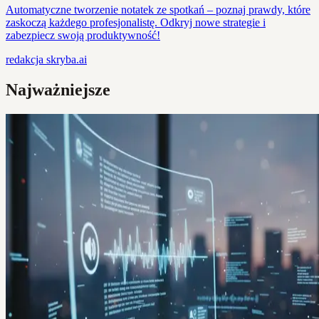
Automatyczne tworzenie notatek ze spotkań – poznaj prawdy, które
zaskoczą każdego profesjonalistę. Odkryj nowe strategie i
zabezpiecz swoją produktywność!
redakcja
skryba.ai
Najważniejsze