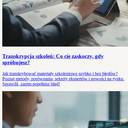
Transkrypcja szkoleń: Co cię zaskoczy, gdy
spróbujesz?
Jak transkrybować materiały szkoleniowe szybko i bez błędów?
Poznaj metody, porównania, sekrety ekspertów i nowości na rynku.
Sprawdź, zanim popełnisz błąd!