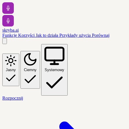
skryba.ai
Funkcje
Korzyści
Jak to działa
Przykłady użycia
Porównaj
Jasny
Ciemny
Systemowy
Rozpocznij