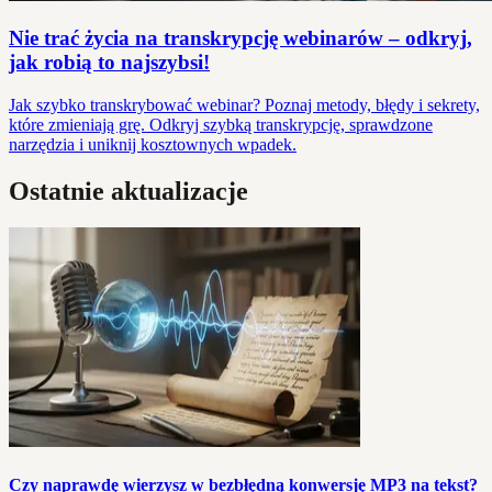
Nie trać życia na transkrypcję webinarów – odkryj,
jak robią to najszybsi!
Jak szybko transkrybować webinar? Poznaj metody, błędy i sekrety,
które zmieniają grę. Odkryj szybką transkrypcję, sprawdzone
narzędzia i uniknij kosztownych wpadek.
Ostatnie aktualizacje
Czy naprawdę wierzysz w bezbłędną konwersję MP3 na tekst?