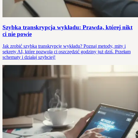
Szybka transkrypcja wykładu: Prawda, której nikt
ci nie powie
Jak zrobić szybką transkrypcję wykładu? Poznaj metody, mity i
sekrety AI, które pozwolą ci oszczędzić godziny już dziś. Przełam
schematy i działaj szybciej!