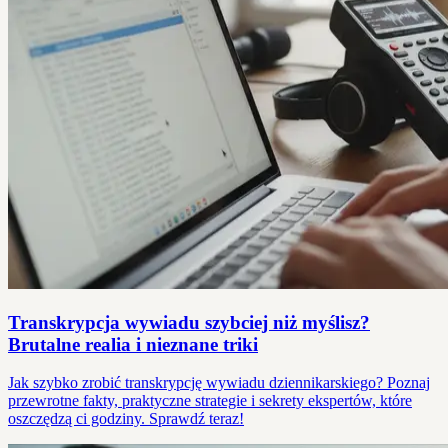
Transkrypcja wywiadu szybciej niż myślisz?
Brutalne realia i nieznane triki
Jak szybko zrobić transkrypcję wywiadu dziennikarskiego? Poznaj
przewrotne fakty, praktyczne strategie i sekrety ekspertów, które
oszczędzą ci godziny. Sprawdź teraz!