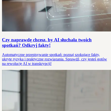
Czy naprawdę chcesz, by AI słuchała twoich
spotkań? Odkryj fakty!
Automatyczne przepisywanie spotkań: poznaj szokujące fakty,
ukryte ryzyka i praktyczne rozwiązania. Sprawdź, czy jesteś gotów
na rewolucję AI w transkrypcji!