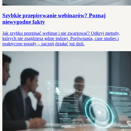
Szybkie przepisywanie webinarów? Poznaj
niewygodne fakty
Jak szybko przepisać webinar i nie zwariować? Odkryj metody,
których nie znajdziesz gdzie indziej. Porównania, case studies i
praktyczne porady – zacznij działać już dziś.