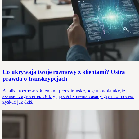
Co ukrywają twoje rozmowy z klientami? Ostra
prawda o transkrypcjach
Analiza rozmów z klientami przez transkrypcję ujawnia ukryte
szanse i zagrożenia. Odkryj, jak AI zmienia zasady gry i co możesz
zyskać już dziś.