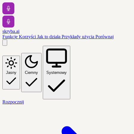
skryba.ai
Funkcje
Korzyści
Jak to działa
Przykłady użycia
Porównaj
Jasny
Ciemny
Systemowy
Rozpocznij