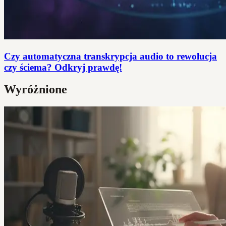
Czy automatyczna transkrypcja audio to rewolucja
czy ściema? Odkryj prawdę!
Wyróżnione