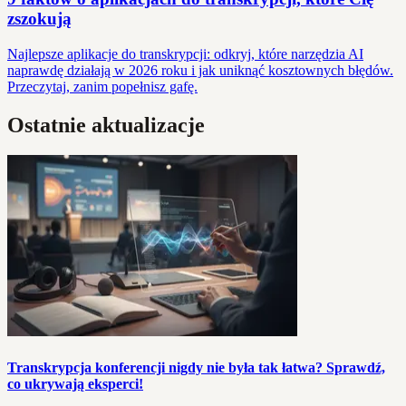
zszokują
Najlepsze aplikacje do transkrypcji: odkryj, które narzędzia AI
naprawdę działają w 2026 roku i jak uniknąć kosztownych błędów.
Przeczytaj, zanim popełnisz gafę.
Ostatnie aktualizacje
Transkrypcja konferencji nigdy nie była tak łatwa? Sprawdź,
co ukrywają eksperci!