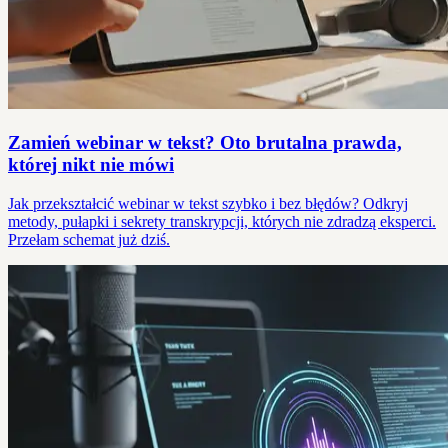
Zamień webinar w tekst? Oto brutalna prawda,
której nikt nie mówi
Jak przekształcić webinar w tekst szybko i bez błędów? Odkryj
metody, pułapki i sekrety transkrypcji, których nie zdradzą eksperci.
Przełam schemat już dziś.