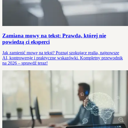
Zamiana mowy na tekst: Prawda, której nie
powiedzą ci eksperci
Jak zamienić mowę na tekst? Poznaj szokujące realia, najnowsze
AI, kontrowersje i praktyczne wskazówki. Kompletny przewodnik
na 2026 – sprawdź teraz!