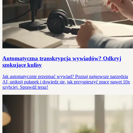
Automatyczna transkrypcja wywiadów? Odkryj
szokujące kulisy
Jak automatycznie przepisać wywiad? Poznaj najnowsze narzędzia
AI, uniknij pułapek i dowiedz się, jak przyspieszyć pracę nawet 10x
szybciej. Sprawdź teraz!