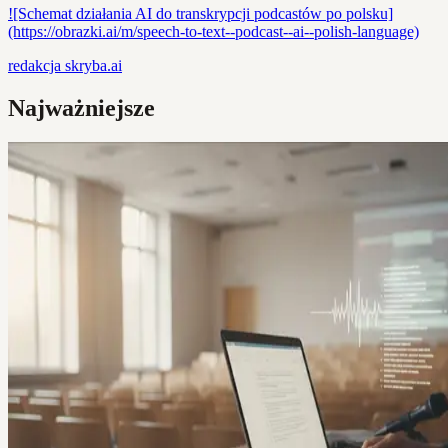
![Schemat działania AI do transkrypcji podcastów po polsku]
(https://obrazki.ai/m/speech-to-text--podcast--ai--polish-language)
redakcja
skryba.ai
Najważniejsze