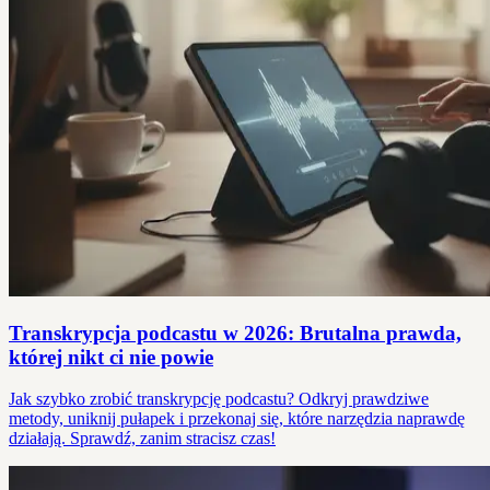
Transkrypcja podcastu w 2026: Brutalna prawda,
której nikt ci nie powie
Jak szybko zrobić transkrypcję podcastu? Odkryj prawdziwe
metody, uniknij pułapek i przekonaj się, które narzędzia naprawdę
działają. Sprawdź, zanim stracisz czas!