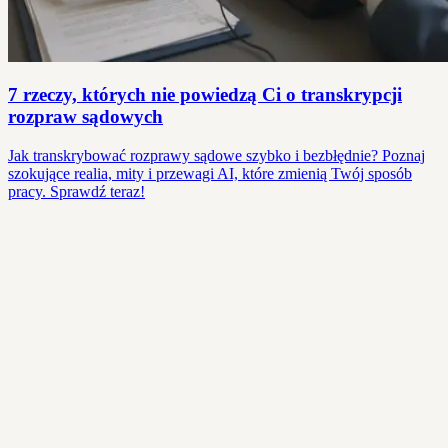
7 rzeczy, których nie powiedzą Ci o transkrypcji
rozpraw sądowych
Jak transkrybować rozprawy sądowe szybko i bezbłędnie? Poznaj
szokujące realia, mity i przewagi AI, które zmienią Twój sposób
pracy. Sprawdź teraz!