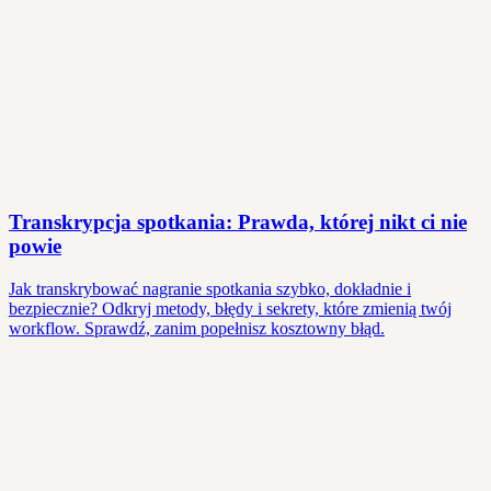
Transkrypcja spotkania: Prawda, której nikt ci nie
powie
Jak transkrybować nagranie spotkania szybko, dokładnie i
bezpiecznie? Odkryj metody, błędy i sekrety, które zmienią twój
workflow. Sprawdź, zanim popełnisz kosztowny błąd.