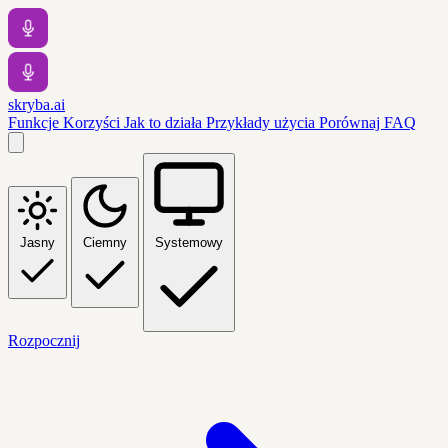
skryba.ai
Funkcje
Korzyści
Jak to działa
Przykłady użycia
Porównaj
FAQ
Jasny
Ciemny
Systemowy
Rozpocznij