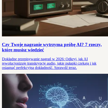
Czy Twoje nagranie wytrzyma próbę AI? 7 rzeczy,
które musisz wiedzieć
Dokładne przepisywanie nagrań w 2026: Odkryj, jak AI
rewolucjonizuje transkrypcje audio, jakie pułapki czekają i jak
osiągnąć perfekcyjną dokładność. Sprawdź teraz.