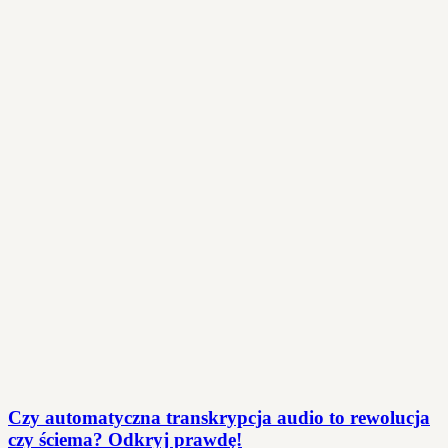
Czy automatyczna transkrypcja audio to rewolucja
czy ściema? Odkryj prawdę!