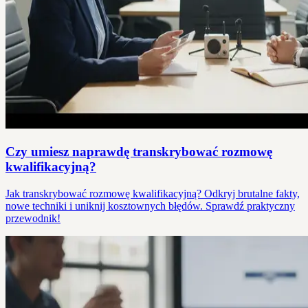
Czy umiesz naprawdę transkrybować rozmowę
kwalifikacyjną?
Jak transkrybować rozmowę kwalifikacyjną? Odkryj brutalne fakty,
nowe techniki i uniknij kosztownych błędów. Sprawdź praktyczny
przewodnik!