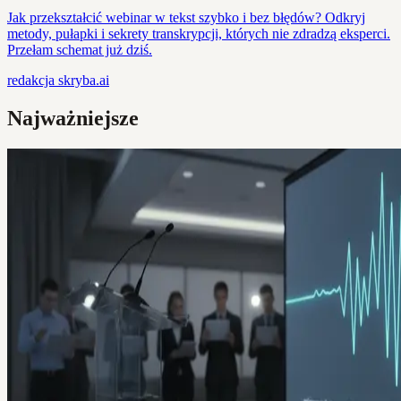
Jak przekształcić webinar w tekst szybko i bez błędów? Odkryj
metody, pułapki i sekrety transkrypcji, których nie zdradzą eksperci.
Przełam schemat już dziś.
redakcja
skryba.ai
Najważniejsze