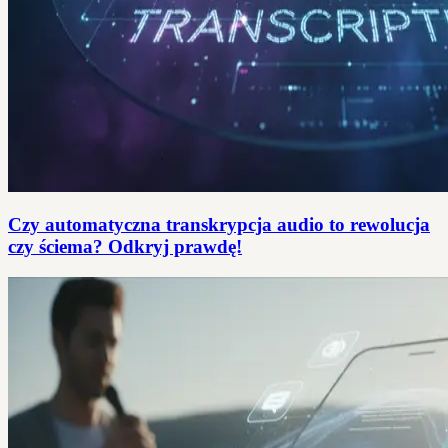
Czy automatyczna transkrypcja audio to rewolucja
czy ściema? Odkryj prawdę!