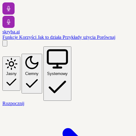
skryba.ai
Funkcje
Korzyści
Jak to działa
Przykłady użycia
Porównaj
Jasny
Ciemny
Systemowy
Rozpocznij