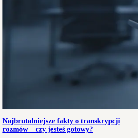
Najbrutalniejsze fakty o transkrypcji
rozmów – czy jesteś gotowy?