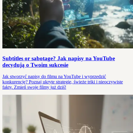
Subtitles or sabotage? Jak napisy na YouTube
decydują o Twoim sukcesie
Jak stworzyć napisy do filmu na YouTube i wyprzedzić
konkurencję? Poznaj ukryte strategie, świeże triki i nieoczywiste
fakty. Zmień swoje filmy już dziś!