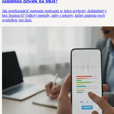
zamienisz dźwięk na tekst?
Jak przekształcić nagranie podcastu w tekst szybciej, dokładniej i
bez frustracji? Odkryj metody, mity i sekrety, które zmienią twój
workflow już dziś.