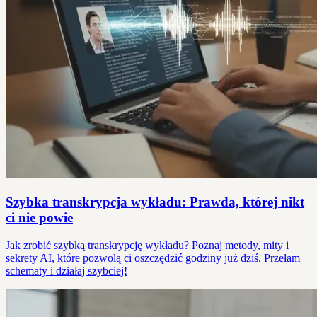
Szybka transkrypcja wykładu: Prawda, której nikt
ci nie powie
Jak zrobić szybką transkrypcję wykładu? Poznaj metody, mity i
sekrety AI, które pozwolą ci oszczędzić godziny już dziś. Przełam
schematy i działaj szybciej!