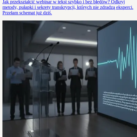
Jak przekształcić webinar w tekst szybko i bez błędów? Odkryj
metody, pułapki i sekrety transkrypcji, których nie zdradzą eksperci.
Przełam schemat już dziś.