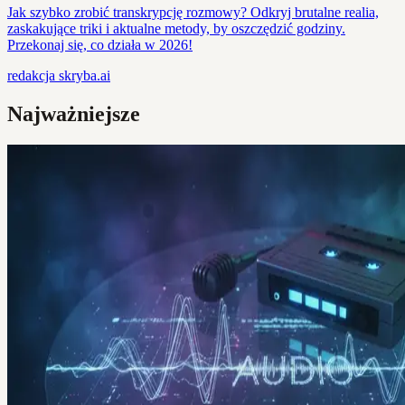
Jak szybko zrobić transkrypcję rozmowy? Odkryj brutalne realia,
zaskakujące triki i aktualne metody, by oszczędzić godziny.
Przekonaj się, co działa w 2026!
redakcja
skryba.ai
Najważniejsze