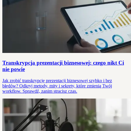
Transkrypcja prezentacji biznesowej: czego nikt Ci
nie powie
Jak zrobić transkrypcję prezentacji biznesowej szybko i bez
błędów? Odkryj metody, mity i sekrety, które zmienią Twój
workflow. Sprawdź, zanim stracisz czas.