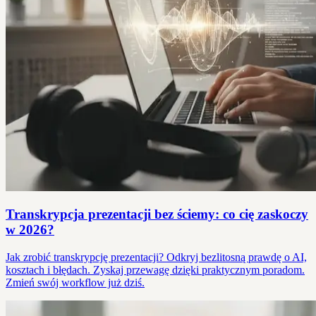
Transkrypcja prezentacji bez ściemy: co cię zaskoczy
w 2026?
Jak zrobić transkrypcję prezentacji? Odkryj bezlitosną prawdę o AI,
kosztach i błędach. Zyskaj przewagę dzięki praktycznym poradom.
Zmień swój workflow już dziś.