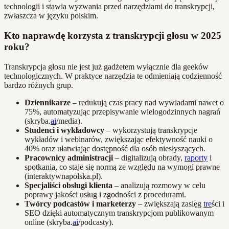
technologii i stawia wyzwania przed narzędziami do transkrypcji,
zwłaszcza w języku polskim.
Kto naprawdę korzysta z transkrypcji głosu w 2025
roku?
Transkrypcja głosu nie jest już gadżetem wyłącznie dla geeków
technologicznych. W praktyce narzędzia te odmieniają codzienność
bardzo różnych grup.
Dziennikarze
– redukują czas pracy nad wywiadami nawet o
75%, automatyzując przepisywanie wielogodzinnych nagrań
(skryba.
ai
/media).
Studenci i wykładowcy
– wykorzystują transkrypcje
wykładów i webinarów, zwiększając efektywność nauki o
40% oraz ułatwiając dostępność dla osób niesłyszących.
Pracownicy administracji
– digitalizują obrady,
raporty
i
spotkania, co staje się normą ze względu na wymogi prawne
(interaktywnapolska.pl).
Specjaliści obsługi klienta
– analizują rozmowy w celu
poprawy jakości usług i zgodności z procedurami.
Twórcy podcastów i marketerzy
– zwiększają zasięg
tre
ści i
SEO dzięki automatycznym transkrypcjom publikowanym
online (skryba.
ai
/podcasty).