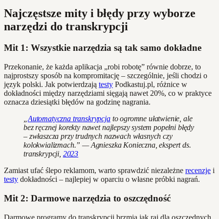
Najczęstsze mity i błędy przy wyborze
narzędzi do transkrypcji
Mit 1: Wszystkie narzędzia są tak samo dokładne
Przekonanie, że każda aplikacja „robi robotę” równie dobrze, to
najprostszy sposób na kompromitację – szczególnie, jeśli chodzi o
język polski. Jak potwierdzają
testy
Podkastuj.pl, różnice w
dokładności między narzędziami sięgają nawet 20%, co w praktyce
oznacza dziesiątki błędów na godzinę nagrania.
„
Automatyczna transkrypcja
to ogromne ułatwienie, ale
bez ręcznej korekty nawet najlepszy system popełni błędy
– zwłaszcza przy trudnych nazwach własnych czy
kolokwializmach.” — Agnieszka Konieczna, ekspert ds.
transkrypcji,
2023
Zamiast ufać ślepo reklamom, warto sprawdzić niezależne
recenzje
i
testy
dokładności – najlepiej w oparciu o własne próbki nagrań.
Mit 2: Darmowe narzędzia to oszczędność
Darmowe programy do transkrypcji brzmią jak raj dla oszczędnych,