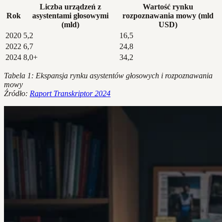
Liczba urządzeń z
Wartość rynku
Rok
asystentami głosowymi
rozpoznawania mowy (mld
(mld)
USD)
2020
5,2
16,5
2022
6,7
24,8
2024
8,0+
34,2
Tabela 1: Ekspansja rynku asystentów głosowych i rozpoznawania
mowy
Źródło:
Raport Transkriptor 2024