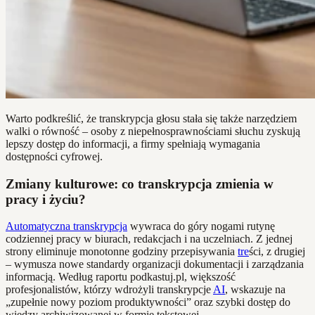
Warto podkreślić, że transkrypcja głosu stała się także narzędziem
walki o równość – osoby z niepełnosprawnościami słuchu zyskują
lepszy dostęp do informacji, a firmy spełniają wymagania
dostępności cyfrowej.
Zmiany kulturowe: co transkrypcja zmienia w
pracy i życiu?
Automatyczna transkrypcja
wywraca do góry nogami rutynę
codziennej pracy w biurach, redakcjach i na uczelniach. Z jednej
strony eliminuje monotonne godziny przepisywania
tre
ści, z drugiej
– wymusza nowe standardy organizacji dokumentacji i zarządzania
informacją. Według raportu podkastuj.pl, większość
profesjonalistów, którzy wdrożyli transkrypcje
AI
, wskazuje na
„zupełnie nowy poziom produktywności” oraz szybki dostęp do
wiedzy archiwizowanej w formie tekstowej.