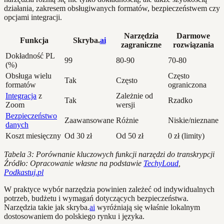
działania, zakresem obsługiwanych formatów, bezpieczeństwem czy
opcjami integracji.
Narzędzia
Darmowe
Funkcja
Skryba.
ai
zagraniczne
rozwiązania
Dokładność PL
99
80-90
70-80
(%)
Obsługa wielu
Często
Tak
Często
formatów
ograniczona
Integracja
z
Zależnie od
Tak
Rzadko
Zoom
wersji
Bezpieczeństwo
Zaawansowane
Różnie
Niskie/nieznane
danych
Koszt miesięczny
Od 30 zł
Od 50 zł
0 zł (limity)
Tabela 3: Porównanie kluczowych funkcji narzędzi do transkrypcji
Źródło: Opracowanie własne na podstawie
TechyLoud
,
Podkastuj.pl
W praktyce wybór narzędzia powinien zależeć od indywidualnych
potrzeb, budżetu i wymagań dotyczących bezpieczeństwa.
Narzędzia takie jak skryba.
ai
wyróżniają się właśnie lokalnym
dostosowaniem do polskiego rynku i języka.