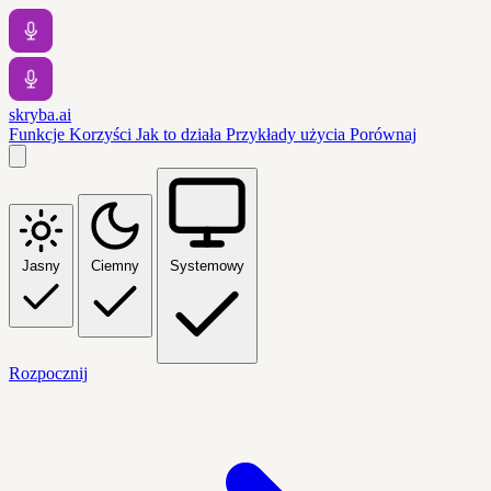
skryba.ai
Funkcje
Korzyści
Jak to działa
Przykłady użycia
Porównaj
Jasny
Ciemny
Systemowy
Rozpocznij