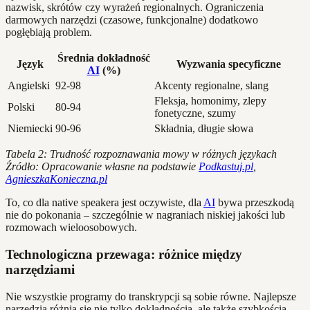
nazwisk, skrótów czy wyrażeń regionalnych. Ograniczenia
darmowych narzędzi (czasowe, funkcjonalne) dodatkowo
pogłębiają problem.
Średnia dokładność
Język
Wyzwania specyficzne
AI
(%)
Angielski
92-98
Akcenty regionalne, slang
Fleksja, homonimy, zlepy
Polski
80-94
fonetyczne, szumy
Niemiecki
90-96
Składnia, długie słowa
Tabela 2: Trudność rozpoznawania mowy w różnych językach
Źródło: Opracowanie własne na podstawie
Podkastuj.pl
,
AgnieszkaKonieczna.pl
To, co dla native speakera jest oczywiste, dla
AI
bywa przeszkodą
nie do pokonania – szczególnie w nagraniach niskiej jakości lub
rozmowach wieloosobowych.
Technologiczna przewaga: różnice między
narzędziami
Nie wszystkie programy do transkrypcji są sobie równe. Najlepsze
narzędzia różnią się nie tylko dokładnością, ale także szybkością