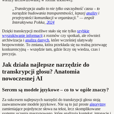
„Transkrypcja audio to nie tylko oszczędność czasu – to
narzędzie budowania transparentności, lepszej
analizy
i
przejrzystości komunikacji w organizacji.” — zespół
Interaktywna Polska,
2024
Dzięki transkrypcji możliwe stało się nie tylko
szybkie
wyszukiwanie informacji
z rozmów czy spotkań, ale również
archiwizacja i
analiza danych
, które wcześniej ulatywały
bezpowrotnie. To zmiana, która przekłada się na realną przewagę
konkurencyjną – wszędzie tam, gdzie liczy się wiedza, czas i
precyzja.
Jak działa najlepsze narzędzie do
transkrypcji głosu? Anatomia
nowoczesnej AI
Sercem są modele językowe – co to w ogóle znaczy?
Za sukcesem najlepszych narzędzi do transkrypcji głosu stoją
zaawansowane modele językowe. Nie są to już proste
algorytmy
zamieniające pojedyncze słowa na tekst, lecz skomplikowane
systemy uczenia maszynowego, które analizują kontekst, intonację i