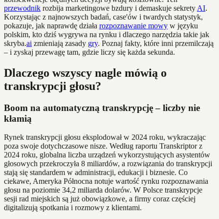
przewodnik
rozbija marketingowe bzdury i demaskuje sekrety
AI
.
Korzystając z najnowszych badań, case'ów i twardych statystyk,
pokazuje, jak naprawdę działa
rozpoznawanie mowy
w języku
polskim, kto dziś wygrywa na rynku i dlaczego narzędzia takie jak
skryba.
ai
zmieniają zasady
gry
. Poznaj fakty, które inni przemilczają
– i zyskaj przewagę tam, gdzie liczy się każda sekunda.
Dlaczego wszyscy nagle mówią o
transkrypcji głosu?
Boom na automatyczną transkrypcję – liczby nie
kłamią
Rynek transkrypcji głosu eksplodował w 2024 roku, wykraczając
poza swoje dotychczasowe nisze. Według raportu Transkriptor z
2024 roku, globalna liczba urządzeń wykorzystujących asystentów
głosowych przekroczyła 8 miliardów, a rozwiązania do transkrypcji
stają się standardem w administracji, edukacji i biznesie. Co
ciekawe, Ameryka Północna notuje wartość rynku rozpoznawania
głosu na poziomie 34,2 miliarda dolarów. W Polsce transkrypcje
sesji rad miejskich są już obowiązkowe, a firmy coraz częściej
digitalizują spotkania i rozmowy z klientami.