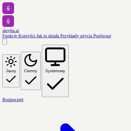
skryba.ai
Funkcje
Korzyści
Jak to działa
Przykłady użycia
Porównaj
Jasny
Ciemny
Systemowy
Rozpocznij