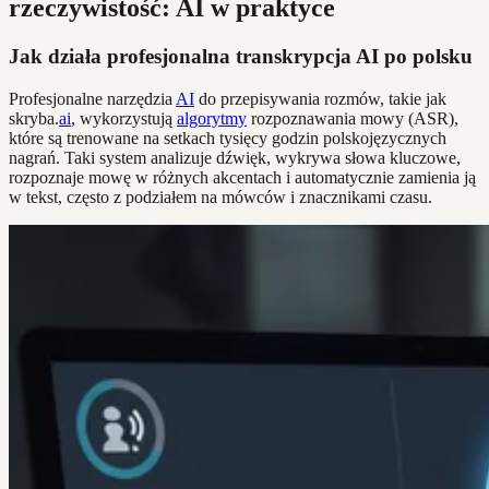
rzeczywistość: AI w praktyce
Jak działa profesjonalna transkrypcja AI po polsku
Profesjonalne narzędzia
AI
do przepisywania rozmów, takie jak
skryba.
ai
, wykorzystują
algorytmy
rozpoznawania mowy (ASR),
które są trenowane na setkach tysięcy godzin polskojęzycznych
nagrań. Taki system analizuje dźwięk, wykrywa słowa kluczowe,
rozpoznaje mowę w różnych akcentach i automatycznie zamienia ją
w tekst, często z podziałem na mówców i znacznikami czasu.