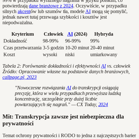
99% w przypadku wyraźnego nagrania w języku polskim, co
potwierdzają
dane branżowe z 2024
. Oczywiście, w przypadku
silnych
akcent
ów lub szumów tła, modele
AI
mogą się pomylić,
jednak nawet tutaj przewaga szybkości i kosztów jest
niepodważalna.
Kryterium
Człowiek
AI
(2024)
Hybryda
Dokładność
98-99%
96-99%
99%
Czas przetwarzania
3-5 godzin
10-20 minut
20-40 minut
Koszt
wysoki
niski
umiarkowany
Tabela 2: Porównanie dokładności i efektywności
AI
vs. człowiek
Źródło: Opracowanie własne na podstawie danych branżowych,
callpage.pl, 2023
"Nowoczesne rozwiązania
AI
do transkrypcji osiągają
precyzję, która w wielu przypadkach przewyższa ludzką
koncentrację, szczególnie przy dużej liczbie
powtarzających się nagrań." — CX Today,
2024
Mit: Transkrypcja zawsze jest niebezpieczna dla
prywatności
Temat ochrony prywatności i RODO to jedna z najczęstszych barier