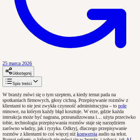
25 marca 2026
Udostępnij
Spis treści
W branży mówi się o tym szeptem, a kiedy temat pada na
spotkaniach firmowych, głosy cichną. Przepisywanie rozmów z
klientami to nie jest zwykła czynność administracyjna – to
pole
minowe, na którym każdy błąd kosztuje. W erze, gdzie każda
interakcja może być nagrana, przeanalizowana i… użyta przeciwko
tobie, technologia przepisywania rozmów staje się narzędziem
zarówno władzy, jak i ryzyka. Odkryj, dlaczego przepisywanie
rozmów z klientami to coś więcej niż
konwersja
audio na tekst.
Poznaj sekrety, o których nie mówi się w branży, i zobacz, jak
AI