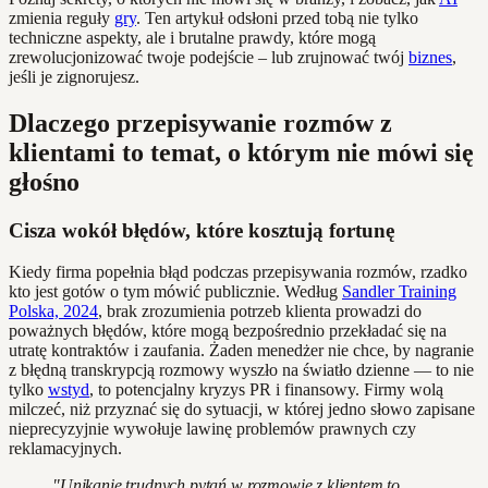
zmienia reguły
gry
. Ten artykuł odsłoni przed tobą nie tylko
techniczne aspekty, ale i brutalne prawdy, które mogą
zrewolucjonizować twoje podejście – lub zrujnować twój
biznes
,
jeśli je zignorujesz.
Dlaczego przepisywanie rozmów z
klientami to temat, o którym nie mówi się
głośno
Cisza wokół błędów, które kosztują fortunę
Kiedy firma popełnia błąd podczas przepisywania rozmów, rzadko
kto jest gotów o tym mówić publicznie. Według
Sandler Training
Polska, 2024
, brak zrozumienia potrzeb klienta prowadzi do
poważnych błędów, które mogą bezpośrednio przekładać się na
utratę kontraktów i zaufania. Żaden menedżer nie chce, by nagranie
z błędną transkrypcją rozmowy wyszło na światło dzienne — to nie
tylko
wstyd
, to potencjalny kryzys PR i finansowy. Firmy wolą
milczeć, niż przyznać się do sytuacji, w której jedno słowo zapisane
nieprecyzyjnie wywołuje lawinę problemów prawnych czy
reklamacyjnych.
"Unikanie trudnych pytań w rozmowie z klientem to