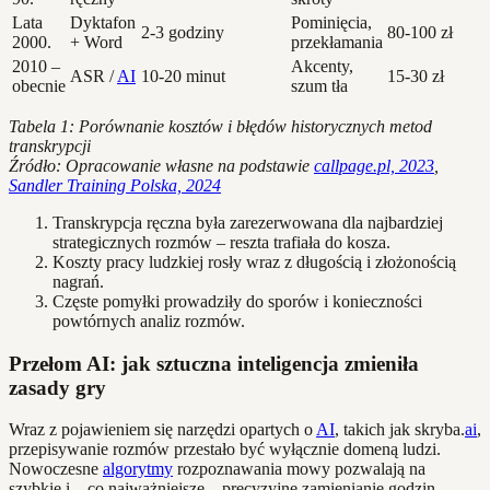
Lata
Dyktafon
Pominięcia,
2-3 godziny
80-100 zł
2000.
+ Word
przekłamania
2010 –
Akcenty,
ASR /
AI
10-20 minut
15-30 zł
obecnie
szum tła
Tabela 1: Porównanie kosztów i błędów historycznych metod
transkrypcji
Źródło: Opracowanie własne na podstawie
callpage.pl, 2023
,
Sandler Training Polska, 2024
Transkrypcja ręczna była zarezerwowana dla najbardziej
strategicznych rozmów – reszta trafiała do kosza.
Koszty pracy ludzkiej rosły wraz z długością i złożonością
nagrań.
Częste pomyłki prowadziły do sporów i konieczności
powtórnych analiz rozmów.
Przełom AI: jak sztuczna inteligencja zmieniła
zasady gry
Wraz z pojawieniem się narzędzi opartych o
AI
, takich jak skryba.
ai
,
przepisywanie rozmów przestało być wyłącznie domeną ludzi.
Nowoczesne
algorytmy
rozpoznawania mowy pozwalają na
szybkie i – co najważniejsze – precyzyjne zamienianie godzin