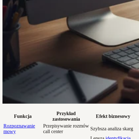
Przykład
Funkcja
Efekt biznesowy
zastosowania
Rozpoznawanie
Przepisywanie rozmów
Szybsza analiza skarg
mowy
call center
Lepsza
identyfikacja