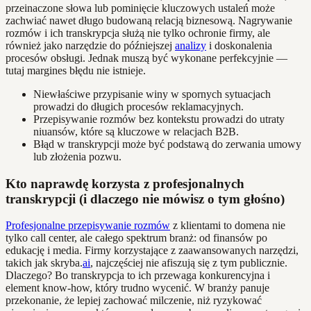
przeinaczone słowa lub pominięcie kluczowych ustaleń może
zachwiać nawet długo budowaną relacją biznesową. Nagrywanie
rozmów i ich transkrypcja służą nie tylko ochronie firmy, ale
również jako narzędzie do późniejszej
analizy
i doskonalenia
procesów obsługi. Jednak muszą być wykonane perfekcyjnie —
tutaj margines błędu nie istnieje.
Niewłaściwe przypisanie winy w spornych sytuacjach
prowadzi do długich procesów reklamacyjnych.
Przepisywanie rozmów bez kontekstu prowadzi do utraty
niuansów, które są kluczowe w relacjach B2B.
Błąd w transkrypcji może być podstawą do zerwania umowy
lub złożenia pozwu.
Kto naprawdę korzysta z profesjonalnych
transkrypcji (i dlaczego nie mówisz o tym głośno)
Profesjonalne przepisywanie rozmów
z klientami to domena nie
tylko call center, ale całego spektrum branż: od finansów po
edukację i media. Firmy korzystające z zaawansowanych narzędzi,
takich jak skryba.
ai
, najczęściej nie afiszują się z tym publicznie.
Dlaczego? Bo transkrypcja to ich przewaga konkurencyjna i
element know-how, który trudno wycenić. W branży panuje
przekonanie, że lepiej zachować milczenie, niż ryzykować