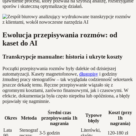
ujawnienie procesu, który pozwala na szybszą analizę, rozstrzyganie
sporów i skuteczną optymalizację działań.
Ewolucja przepisywania rozmów: od
kaset do AI
Transkrypcje manualne: historia i ukryte koszty
Początki przepisywania rozmów były dalekie od dzisiejszej
automatyzacji. Kasety magnetofonowe,
długopisy
i godziny
żmudnej pracy stenografów – tak wyglądała codzienność sekretarek
jeszcze dekadę temu. Ręczne przepisywanie wiązało się z
ogromnymi kosztami, zarówno finansowymi, jak i czasowymi. W
efekcie, dokumentacja była często niepełna lub opóźniona, a błędy
pojawiały się nagminnie.
Średni czas
Koszt (przy
Typowe
Okres
Metoda
przepisywania 1h
1h
błędy
nagrania
nagrania)
Lata
Stenograf
Literówki,
3-5 godzin
120-180 zł
90.
ręczny
skróty