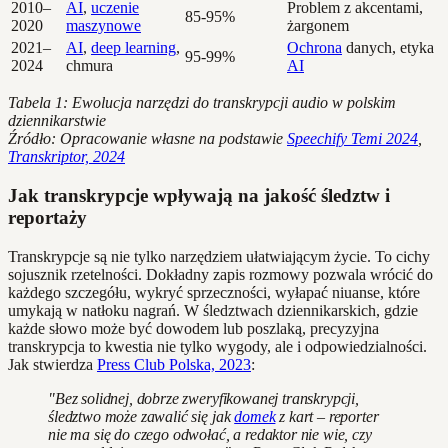
2010–
AI
,
uczenie
Problem z akcentami,
85-95%
2020
maszynowe
żargonem
2021–
AI
,
deep learning
,
Ochrona
danych, etyka
95-99%
2024
chmura
AI
Tabela 1: Ewolucja narzędzi do transkrypcji audio w polskim
dziennikarstwie
Źródło: Opracowanie własne na podstawie
Speechify Temi 2024
,
Transkriptor, 2024
Jak transkrypcje wpływają na jakość śledztw i
reportaży
Transkrypcje są nie tylko narzędziem ułatwiającym życie. To cichy
sojusznik rzetelności. Dokładny zapis rozmowy pozwala wrócić do
każdego szczegółu, wykryć sprzeczności, wyłapać niuanse, które
umykają w natłoku nagrań. W śledztwach dziennikarskich, gdzie
każde słowo może być dowodem lub poszlaką, precyzyjna
transkrypcja to kwestia nie tylko wygody, ale i odpowiedzialności.
Jak stwierdza
Press Club Polska, 2023
:
"Bez solidnej, dobrze zweryfikowanej transkrypcji,
śledztwo może zawalić się jak
domek
z kart – reporter
nie ma się do czego odwołać, a redaktor nie wie, czy