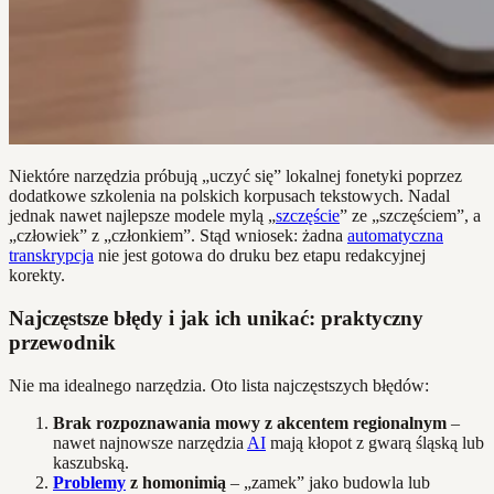
Niektóre narzędzia próbują „uczyć się” lokalnej fonetyki poprzez
dodatkowe szkolenia na polskich korpusach tekstowych. Nadal
jednak nawet najlepsze modele mylą „
szczęście
” ze „szczęściem”, a
„człowiek” z „członkiem”. Stąd wniosek: żadna
automatyczna
transkrypcja
nie jest gotowa do druku bez etapu redakcyjnej
korekty.
Najczęstsze błędy i jak ich unikać: praktyczny
przewodnik
Nie ma idealnego narzędzia. Oto lista najczęstszych błędów:
Brak rozpoznawania mowy z akcentem regionalnym
–
nawet najnowsze narzędzia
AI
mają kłopot z gwarą śląską lub
kaszubską.
Problemy
z homonimią
– „zamek” jako budowla lub