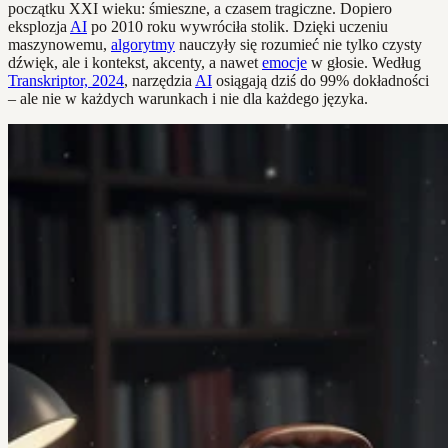
początku XXI wieku: śmieszne, a czasem tragiczne. Dopiero
eksplozja
AI
po 2010 roku wywróciła stolik. Dzięki uczeniu
maszynowemu,
algorytmy
nauczyły się rozumieć nie tylko czysty
dźwięk, ale i kontekst, akcenty, a nawet
emocje
w głosie. Według
Transkriptor, 2024
, narzędzia
AI
osiągają dziś do 99% dokładności
– ale nie w każdych warunkach i nie dla każdego języka.