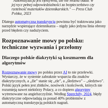
"Automatyzacja jest efektywna, ale nie można oddać w
jej ręce pełnej odpowiedzialności za bezpieczeństwo czy
rzetelność materiałów dziennikarskich." — Press Club
Polska, 2023
Dlatego
automatyczna transkrypcja
powinna być traktowana jako
narzędzie wspierające dziennikarza – nigdy jako jedyna linia obrony
przed błędem czy nadużyciem.
Rozpoznawanie mowy po polsku:
techniczne wyzwania i przełomy
Dlaczego polskie diakrytyki są koszmarem dla
algorytmów
Rozpoznawanie mowy
po polsku przez
AI
to nie przelewki.
Wystarczy, że w systemie zabraknie wsparcia dla znaków
diakrytycznych, a „źle” stanie się „zle”, a „śledztwo” – „sledztwo”.
Polski język pełen jest zbitków, nosówek i końcówek, których nie
rozumieją nawet niektórzy Polacy, a co dopiero
algorytmy
wytrenowane na angielszczyźnie. Według
Speechify, 2024
, błędy
diakrytyczne odpowiadają za ponad 40% problemów z
automatyczną transkrypcją polskich nagrań.