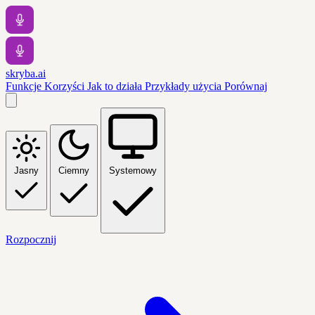
skryba.ai
Funkcje
Korzyści
Jak to działa
Przykłady użycia
Porównaj
Jasny
Ciemny
Systemowy
Rozpocznij