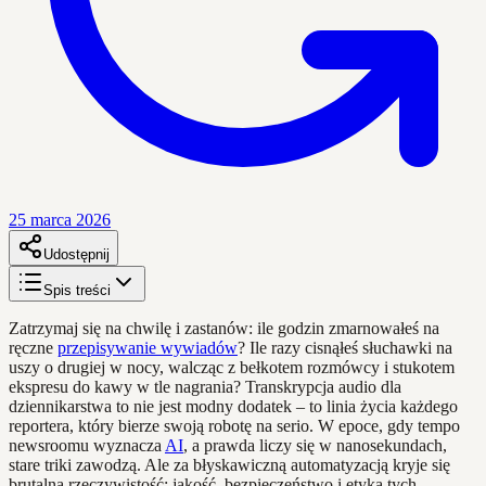
25 marca 2026
Udostępnij
Spis treści
Zatrzymaj się na chwilę i zastanów: ile godzin zmarnowałeś na
ręczne
przepisywanie wywiadów
? Ile razy cisnąłeś słuchawki na
uszy o drugiej w nocy, walcząc z bełkotem rozmówcy i stukotem
ekspresu do kawy w tle nagrania? Transkrypcja audio dla
dziennikarstwa to nie jest modny dodatek – to linia życia każdego
reportera, który bierze swoją robotę na serio. W epoce, gdy tempo
newsroomu wyznacza
AI
, a prawda liczy się w nanosekundach,
stare triki zawodzą. Ale za błyskawiczną automatyzacją kryje się
brutalna rzeczywistość: jakość, bezpieczeństwo i etyka tych