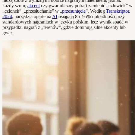
radzą sobie z wyraźnym, dobrze nagranym materiałem, jednak
każdy szum,
akcent
czy gwar uliczny potrafi zamienić „człowiek” w
„członek”, „przesłuchanie” w „
przesunięcie
”. Według
Transkriptor,
2024
, narzędzia oparte na
AI
osiągają 85–95% dokładności przy
standardowych nagraniach w języku polskim, lecz wynik spada w
przypadku nagrań z „terenów”, gdzie dominują silne akcenty lub
gwar.