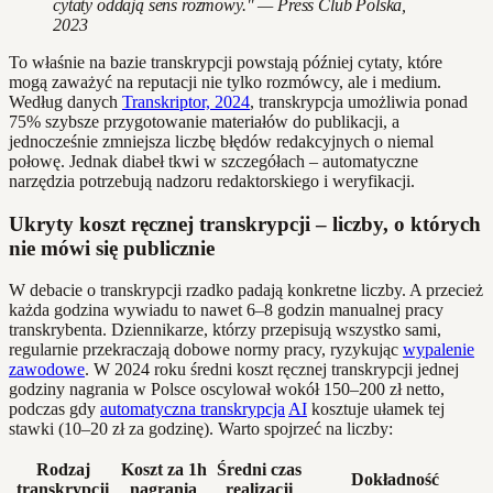
cytaty oddają sens rozmowy." — Press Club Polska,
2023
To właśnie na bazie transkrypcji powstają później cytaty, które
mogą zaważyć na reputacji nie tylko rozmówcy, ale i medium.
Według danych
Transkriptor, 2024
, transkrypcja umożliwia ponad
75% szybsze przygotowanie materiałów do publikacji, a
jednocześnie zmniejsza liczbę błędów redakcyjnych o niemal
połowę. Jednak diabeł tkwi w szczegółach – automatyczne
narzędzia potrzebują nadzoru redaktorskiego i weryfikacji.
Ukryty koszt ręcznej transkrypcji – liczby, o których
nie mówi się publicznie
W debacie o transkrypcji rzadko padają konkretne liczby. A przecież
każda godzina wywiadu to nawet 6–8 godzin manualnej pracy
transkrybenta. Dziennikarze, którzy przepisują wszystko sami,
regularnie przekraczają dobowe normy pracy, ryzykując
wypalenie
zawodowe
. W 2024 roku średni koszt ręcznej transkrypcji jednej
godziny nagrania w Polsce oscylował wokół 150–200 zł netto,
podczas gdy
automatyczna transkrypcja
AI
kosztuje ułamek tej
stawki (10–20 zł za godzinę). Warto spojrzeć na liczby:
Rodzaj
Koszt za 1h
Średni czas
Dokładność
transkrypcji
nagrania
realizacji