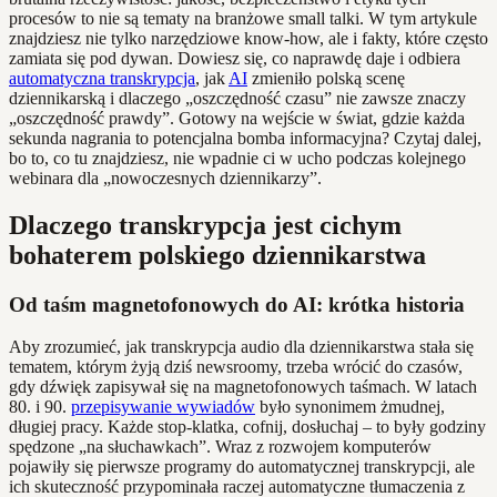
procesów to nie są tematy na branżowe small talki. W tym artykule
znajdziesz nie tylko narzędziowe know-how, ale i fakty, które często
zamiata się pod dywan. Dowiesz się, co naprawdę daje i odbiera
automatyczna transkrypcja
, jak
AI
zmieniło polską scenę
dziennikarską i dlaczego „oszczędność czasu” nie zawsze znaczy
„oszczędność prawdy”. Gotowy na wejście w świat, gdzie każda
sekunda nagrania to potencjalna bomba informacyjna? Czytaj dalej,
bo to, co tu znajdziesz, nie wpadnie ci w ucho podczas kolejnego
webinara dla „nowoczesnych dziennikarzy”.
Dlaczego transkrypcja jest cichym
bohaterem polskiego dziennikarstwa
Od taśm magnetofonowych do AI: krótka historia
Aby zrozumieć, jak transkrypcja audio dla dziennikarstwa stała się
tematem, którym żyją dziś newsroomy, trzeba wrócić do czasów,
gdy dźwięk zapisywał się na magnetofonowych taśmach. W latach
80. i 90.
przepisywanie wywiadów
było synonimem żmudnej,
długiej pracy. Każde stop-klatka, cofnij, dosłuchaj – to były godziny
spędzone „na słuchawkach”. Wraz z rozwojem komputerów
pojawiły się pierwsze programy do automatycznej transkrypcji, ale
ich skuteczność przypominała raczej automatyczne tłumaczenia z