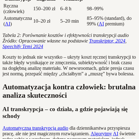
Ręczna
150–200 zł
6–8 h
98–99%
(człowiek)
Automatyczna
85–95% (standard), do
10–20 zł
5–20 min
(
AI
)
99% (
AI
premium)
Tabela 2: Porównanie kosztów i efektywności transkrypcji audio
Źródło: Opracowanie własne na podstawie
Transkriptor, 2024
,
Speechify Temi 2024
Koszty to jednak nie wszystko – ukryty koszt ręcznej transkrypcji to
także błędy wynikające ze zmęczenia, subiektywność i brak czasu
na dogłębną analizę materiału. W newsroomach, gdzie presja czasu
jest normą, przepaść między „chciałbym” a „muszę” bywa bolesna.
Automatyzacja kontra człowiek: brutalna
analiza skuteczności
AI transkrypcja – co działa, a gdzie pojawiają się
schody
Automatyczna transkrypcja audio
dla dziennikarstwa przyspiesza
pracę, ale nie jest magicznym rozwiązaniem.
Algorytmy
AI
świetnie