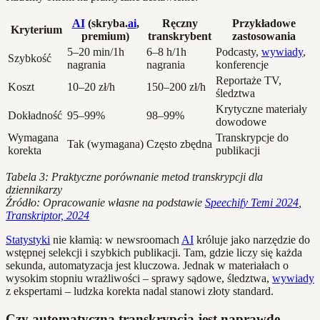
AI
(skryba.
ai
,
Ręczny
Przykładowe
Kryterium
premium)
transkrybent
zastosowania
5–20 min/1h
6–8 h/1h
Podcasty,
wywiady
,
Szybkość
nagrania
nagrania
konferencje
Reportaże TV,
Koszt
10–20 zł/h
150–200 zł/h
śledztwa
Krytyczne materiały
Dokładność
95–99%
98–99%
dowodowe
Wymagana
Transkrypcje do
Tak (wymagana)
Często zbędna
korekta
publikacji
Tabela 3: Praktyczne porównanie metod transkrypcji dla
dziennikarzy
Źródło: Opracowanie własne na podstawie
Speechify Temi 2024
,
Transkriptor, 2024
Statystyki
nie kłamią: w newsroomach
AI
króluje jako narzędzie do
wstępnej selekcji i szybkich publikacji. Tam, gdzie liczy się każda
sekunda, automatyzacja jest kluczowa. Jednak w materiałach o
wysokim stopniu wrażliwości – sprawy sądowe, śledztwa,
wywiady
z ekspertami – ludzka korekta nadal stanowi złoty standard.
Czy automatyczna transkrypcja jest naprawdę