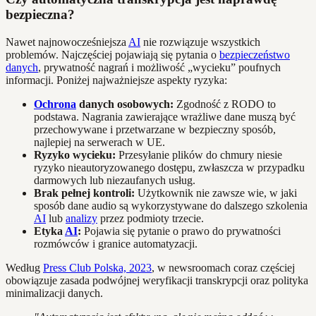
bezpieczna?
Nawet najnowocześniejsza
AI
nie rozwiązuje wszystkich
problemów. Najczęściej pojawiają się pytania o
bezpieczeństwo
danych
, prywatność nagrań i możliwość „wycieku” poufnych
informacji. Poniżej najważniejsze aspekty ryzyka:
Ochrona
danych osobowych:
Zgodność z RODO to
podstawa. Nagrania zawierające wrażliwe dane muszą być
przechowywane i przetwarzane w bezpieczny sposób,
najlepiej na serwerach w UE.
Ryzyko wycieku:
Przesyłanie plików do chmury niesie
ryzyko nieautoryzowanego dostępu, zwłaszcza w przypadku
darmowych lub niezaufanych usług.
Brak pełnej kontroli:
Użytkownik nie zawsze wie, w jaki
sposób dane audio są wykorzystywane do dalszego szkolenia
AI
lub
analizy
przez podmioty trzecie.
Etyka
AI
:
Pojawia się pytanie o prawo do prywatności
rozmówców i granice automatyzacji.
Według
Press Club Polska, 2023
, w newsroomach coraz częściej
obowiązuje zasada podwójnej weryfikacji transkrypcji oraz polityka
minimalizacji danych.