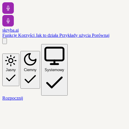
skryba.ai
Funkcje
Korzyści
Jak to działa
Przykłady użycia
Porównaj
Jasny
Ciemny
Systemowy
Rozpocznij