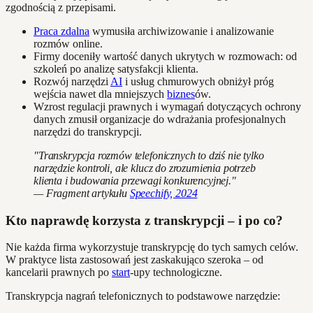
zgodnością z przepisami.
Praca zdalna
wymusiła archiwizowanie i analizowanie
rozmów online.
Firmy doceniły wartość danych ukrytych w rozmowach: od
szkoleń po analizę satysfakcji klienta.
Rozwój narzędzi
AI
i usług chmurowych obniżył próg
wejścia nawet dla mniejszych
biznes
ów.
Wzrost regulacji prawnych i wymagań dotyczących ochrony
danych zmusił organizacje do wdrażania profesjonalnych
narzędzi do transkrypcji.
"Transkrypcja rozmów telefonicznych to dziś nie tylko
narzędzie kontroli, ale klucz do zrozumienia potrzeb
klienta i budowania przewagi konkurencyjnej."
— Fragment artykułu
Speechify, 2024
Kto naprawdę korzysta z transkrypcji – i po co?
Nie każda firma wykorzystuje transkrypcję do tych samych celów.
W praktyce lista zastosowań jest zaskakująco szeroka – od
kancelarii prawnych po
start
-upy technologiczne.
Transkrypcja nagrań telefonicznych to podstawowe narzędzie: