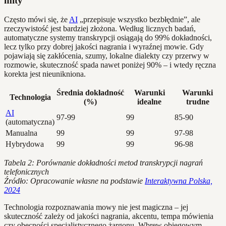
mity
Często mówi się, że
AI
„przepisuje wszystko bezbłędnie”, ale
rzeczywistość jest bardziej złożona. Według licznych badań,
automatyczne systemy transkrypcji osiągają do 99% dokładności,
lecz tylko przy dobrej jakości nagrania i wyraźnej mowie. Gdy
pojawiają się zakłócenia, szumy, lokalne dialekty czy przerwy w
rozmowie, skuteczność spada nawet poniżej 90% – i wtedy ręczna
korekta jest nieunikniona.
Średnia dokładność
Warunki
Warunki
Technologia
(%)
idealne
trudne
AI
97-99
99
85-90
(automatyczna)
Manualna
99
99
97-98
Hybrydowa
99
99
96-98
Tabela 2: Porównanie dokładności metod transkrypcji nagrań
telefonicznych
Źródło: Opracowanie własne na podstawie
Interaktywna Polska,
2024
Technologia rozpoznawania mowy nie jest magiczna – jej
skuteczność zależy od jakości nagrania, akcentu, tempa mówienia
czy obecności specjalistycznego żargonu. Wbrew obiegowym