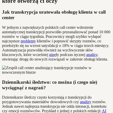
które otworzą ci oczy
Jak transkrypcja uratowała obsługę klienta w call
center
W jednym z największych polskich call center wdrożenie
automatycznej transkrypcji pozwoliło przeanalizować ponad 10 000
rozmów w ciągu tygodnia. Pracownicy mogli szybko wyłapać
najczęstsze
problemy
klientów i poprawić skrypty rozmów, co
przełożyło się na wzrost satysfakcji o 18% w ciągu trzech miesięcy.
Automatyzacja pozwoliła również na wychwycenie słów
kluczowych, które wcześniej
gin
ęły podczas ręcznej
analizy
,
otwierając drogę do nowych rozwiązań w zakresie obsługi klienta.
Dziennikarski śledztwo: co można (i czego nie)
wyciągnąć z nagrań?
Dziennikarze śledczy często korzystają z transkrypcji do
przygotowywania materiałów dowodowych czy
analizy
rozmów.
Jednak nawet najlepsza transkrypcja nie odda intonacji, kontekstu
czy emocji rozmówców. Przykład z jednej z polskich redakcji:
AI