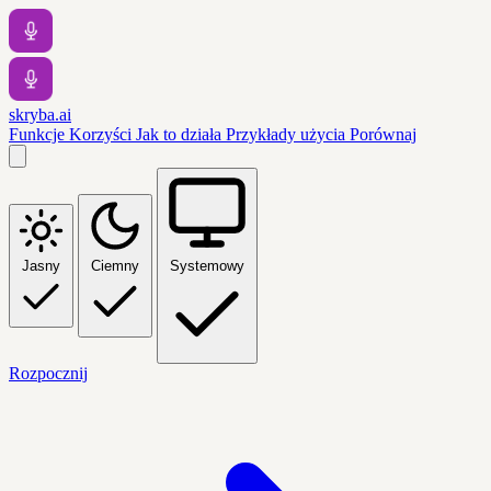
skryba.ai
Funkcje
Korzyści
Jak to działa
Przykłady użycia
Porównaj
Jasny
Ciemny
Systemowy
Rozpocznij