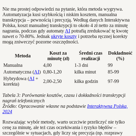
Nie ma prostej odpowiedzi na pytanie, która metoda wygrywa.
Automatyzacja kusi szybkością i niskim kosztem, manualna
transkrypcja – pewnością i precyzją. Według danych Interaktywna
Polska, koszt manualnej transkrypcji to około 4 zł netto za minutę
nagrania, podczas gdy automaty
AI
potrafią zredukować tę kwotę
nawet o 70-80%. Jednak
ukryte koszty
i potrzeba ręcznej korekty
mogą zniweczyć pozorne oszczędności.
Koszt za
Średni czas
Dokładność
Metoda
minutę (zł)
realizacji
(%)
Manualna
4,00
1-3 dni
99
Automatyczna (
AI
)
0,80-1,20
kilka minut
85-99
Hybrydowa (
AI
+
2,00-2,50
kilka godzin
97-99
korekta)
Tabela 3: Porównanie kosztów, czasu i dokładności transkrypcji
nagrań telefonicznych
Źródło: Opracowanie własne na podstawie
Interaktywna Polska,
2024
Rozważając wybór metody, warto uczciwie przeliczyć nie tylko
cenę za minutę, ale też czas oczekiwania i ryzyko błędów –
szczególnie w sytuacjach, gdy liczy się precyzja (np. rozprawy