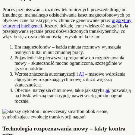
Proces przepisywania rozmów telefonicznych przeszedł drogę od
żmudnego, manualnego odsłuchiwania kaset magnetofonowych po
błyskawiczne transkrypcje w chmurze generowane przez
algorytmy
sztucznej inteligencji
. Jeszcze dekadę temu większość nagrań była
przepisywana ręcznie przez doświadczonych transkrybentów, co
wiązało się z czasochłonnością i wysokimi kosztami.
Era magnetofonów – każda minuta rozmowy wymagała
realnych kilku minut żmudnej pracy.
Pojawienie się pierwszych programów do rozpoznawania
mowy – skuteczność mocno ograniczona, szczególnie w
języku polskim.
Wzrost znaczenia automatyzacji i
AI
– masowe wdrożenia
algorytmów rozpoznających mowę z dużo większą
skutecznością.
Obecnie: narzędzia chmurowe, takie jak skryba.
ai
, pozwalają
na błyskawiczną transkrypcję nawet setek godzin nagrań
rocznie.
Technologia rozpoznawania mowy – fakty kontra