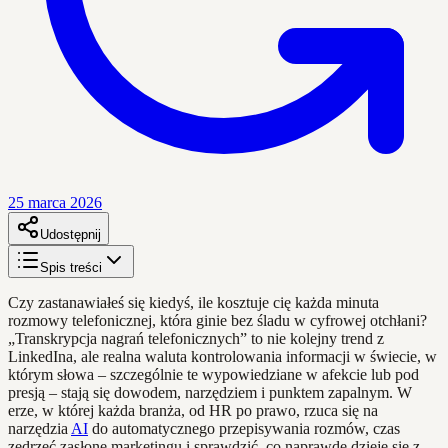
25 marca 2026
Udostępnij
Spis treści
Czy zastanawiałeś się kiedyś, ile kosztuje cię każda minuta
rozmowy telefonicznej, która ginie bez śladu w cyfrowej otchłani?
„Transkrypcja nagrań telefonicznych” to nie kolejny trend z
LinkedIna, ale realna waluta kontrolowania informacji w świecie, w
którym słowa – szczególnie te wypowiedziane w afekcie lub pod
presją – stają się dowodem, narzędziem i punktem zapalnym. W
erze, w której każda branża, od HR po prawo, rzuca się na
narzędzia
AI
do automatycznego przepisywania rozmów, czas
zedrzeć zasłonę marketingu i sprawdzić, co naprawdę dzieje się z