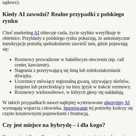
sądowe).
Kiedy AI zawodzi? Realne przypadki z polskiego
rynku
Choć marketing
AI
obiecuje cuda, życie szybko weryfikuje te
obietnice. Przykłady z polskiego rynku pokazują, że automatyczne
transkrypcje potrafią spektakularnie zawieść tam, gdzie pojawiają
się:
Rozmowy prowadzone w hałaśliwym otoczeniu (np. call
center, kawiarnie).
Nagrania z przerywającą się linią lub zniekształceniami
dźwięku.
Uczestnicy mówiący regionalną gwarą, używający skrótów,
żargonu lub przechodzący na inny język w trakcie rozmowy.
Rozmowy wieloosobowe, w których głosy się nakładają.
W takich przypadkach nawet najlepiej wytrenowane
algorytmy
AI
wymagają wsparcia człowieka.
Ignorowanie
tej potrzeby kończy się
często kosztownymi poprawkami i frustracją.
Czy jest miejsce na hybrydę – i dla kogo?