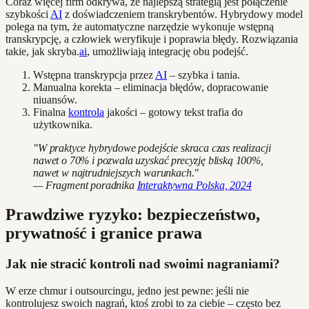
Coraz więcej firm odkrywa, że najlepszą strategią jest połączenie
szybkości
AI
z doświadczeniem transkrybentów. Hybrydowy model
polega na tym, że automatyczne narzędzie wykonuje wstępną
transkrypcję, a człowiek weryfikuje i poprawia błędy. Rozwiązania
takie, jak skryba.
ai
, umożliwiają integrację obu podejść.
Wstępna transkrypcja przez
AI
– szybka i tania.
Manualna korekta – eliminacja błędów, dopracowanie
niuansów.
Finalna
kontrola
jakości – gotowy tekst trafia do
użytkownika.
"W praktyce hybrydowe podejście skraca czas realizacji
nawet o 70% i pozwala uzyskać precyzję bliską 100%,
nawet w najtrudniejszych warunkach."
— Fragment poradnika
Interaktywna Polska, 2024
Prawdziwe ryzyko: bezpieczeństwo,
prywatność i granice prawa
Jak nie stracić kontroli nad swoimi nagraniami?
W erze chmur i outsourcingu, jedno jest pewne: jeśli nie
kontrolujesz swoich nagrań, ktoś zrobi to za ciebie – często bez