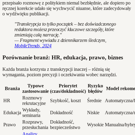
przepisało rozmowę z politykiem niemal bezbłędnie, ale dopiero po
ręcznej korekcie udało się wychwycić niuanse, które zadecydowały
o wydźwięku publikacji.
"Transkrypcja to tylko początek – bez doświadczonego
redaktora możesz przeoczyć kluczowe szczegóły, które
zmieniają całą narrację."
— Fragment wywiadu z dziennikarzem śledczym,
MobileTrends, 2024
Porównanie branż: HR, edukacja, prawo, biznes
Każda branża korzysta z transkrypcji inaczej – różnią się
wymagania, poziom precyzji i oczekiwania wobec narzędzi.
Typowe
Priorytet
Ryzyko
Branża
Model rekom
zastosowanie
(czas/dokładność)
błędów
Rozmowy
HR
Szybkość, koszt
Średnie
Automatyczna/
rekrutacyjne
Wykłady,
Edukacja
Dokładność
Niskie
Automatyczna/
seminaria
Rozprawy,
Dokładność,
Prawo
Wysokie
Manualna/hyb
przesłuchania
bezpieczeństwo
Analizy