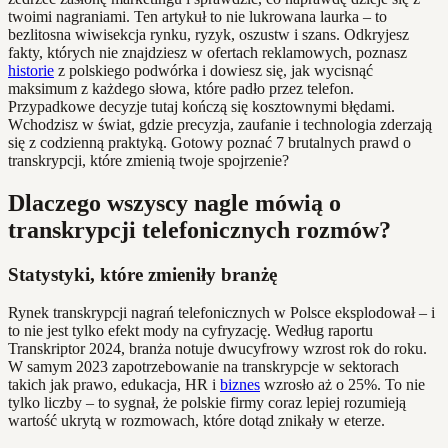
twoimi nagraniami. Ten artykuł to nie lukrowana laurka – to
bezlitosna wiwisekcja rynku, ryzyk, oszustw i szans. Odkryjesz
fakty, których nie znajdziesz w ofertach reklamowych, poznasz
historie
z polskiego podwórka i dowiesz się, jak wycisnąć
maksimum z każdego słowa, które padło przez telefon.
Przypadkowe decyzje tutaj kończą się kosztownymi błędami.
Wchodzisz w świat, gdzie precyzja, zaufanie i technologia zderzają
się z codzienną praktyką. Gotowy poznać 7 brutalnych prawd o
transkrypcji, które zmienią twoje spojrzenie?
Dlaczego wszyscy nagle mówią o
transkrypcji telefonicznych rozmów?
Statystyki, które zmieniły branżę
Rynek transkrypcji nagrań telefonicznych w Polsce eksplodował – i
to nie jest tylko efekt mody na cyfryzację. Według raportu
Transkriptor 2024, branża notuje dwucyfrowy wzrost rok do roku.
W samym 2023 zapotrzebowanie na transkrypcje w sektorach
takich jak prawo, edukacja, HR i
biznes
wzrosło aż o 25%. To nie
tylko liczby – to sygnał, że polskie firmy coraz lepiej rozumieją
wartość ukrytą w rozmowach, które dotąd znikały w eterze.