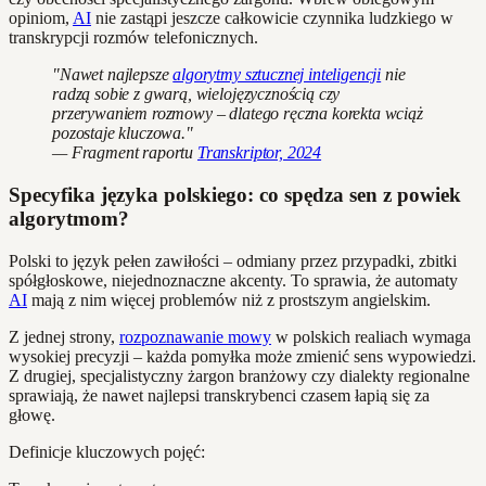
opiniom,
AI
nie zastąpi jeszcze całkowicie czynnika ludzkiego w
transkrypcji rozmów telefonicznych.
"Nawet najlepsze
algorytmy sztucznej inteligencji
nie
radzą sobie z gwarą, wielojęzycznością czy
przerywaniem rozmowy – dlatego ręczna korekta wciąż
pozostaje kluczowa."
— Fragment raportu
Transkriptor, 2024
Specyfika języka polskiego: co spędza sen z powiek
algorytmom?
Polski to język pełen zawiłości – odmiany przez przypadki, zbitki
spółgłoskowe, niejednoznaczne akcenty. To sprawia, że automaty
AI
mają z nim więcej problemów niż z prostszym angielskim.
Z jednej strony,
rozpoznawanie mowy
w polskich realiach wymaga
wysokiej precyzji – każda pomyłka może zmienić sens wypowiedzi.
Z drugiej, specjalistyczny żargon branżowy czy dialekty regionalne
sprawiają, że nawet najlepsi transkrybenci czasem łapią się za
głowę.
Definicje kluczowych pojęć: