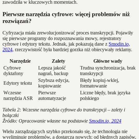
zawodziła w kluczowych momentach.
Pierwsze narzędzia cyfrowe: więcej problemów niż
rozwiązań?
Cyfryzacja miała zrewolucjonizować proces transkrypcji. Pojawiły
się pierwsze programy do rozpoznawania mowy, rejestratory
cyfrowe i edytory tekstu. Jednak, jak pokazują dane z
Smodin.io,
2024
, rzeczywistość była bardziej gorzka niż obiecywały reklamy.
Narzędzie
Zalety
Główne wady
Cyfrowe
Lepsza jakość
Trudna synchronizacja, brak
dyktafony
nagrań, backup
transkrypcji
Szybsza edycja,
Błędy kopiuj-wklej,
Edytory tekstu
kopiowanie
formatowanie
Wczesne
Pierwsze
Liczne błędy, brak języka
narzędzia ASR
automatyzacje
polskiego
Tabela 2: Wczesne narzędzia cyfrowe do transkrypcji – zalety i
bolączki
Źródło: Opracowanie własne na podstawie
Smodin.io, 2024
Wielu zarządzających szybko przekonało się, że technologia nie
wyeliminuje problemów, a dostarcza nowych: od błędnych zapisów,