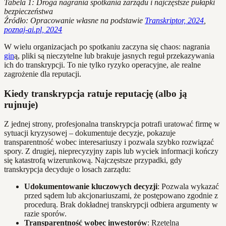
Tabela 1: Droga nagrania spotkania zarządu i najczęstsze pułapki
bezpieczeństwa
Źródło: Opracowanie własne na podstawie
Transkriptor, 2024
,
poznaj-ai.pl, 2024
W wielu organizacjach po spotkaniu zaczyna się chaos: nagrania
gin
ą, pliki są nieczytelne lub brakuje jasnych reguł przekazywania
ich do transkrypcji. To nie tylko ryzyko operacyjne, ale realne
zagrożenie dla reputacji.
Kiedy transkrypcja ratuje reputację (albo ją
rujnuje)
Z jednej strony, profesjonalna transkrypcja potrafi uratować firmę w
sytuacji kryzysowej – dokumentuje decyzje, pokazuje
transparentność wobec interesariuszy i pozwala szybko rozwiązać
spory. Z drugiej, nieprecyzyjny zapis lub wyciek informacji kończy
się katastrofą wizerunkową. Najczęstsze przypadki, gdy
transkrypcja decyduje o losach zarządu:
Udokumentowanie kluczowych decyzji
: Pozwala wykazać
przed sądem lub akcjonariuszami, że postępowano zgodnie z
procedurą. Brak dokładnej transkrypcji odbiera argumenty w
razie sporów.
Transparentność wobec inwestorów
: Rzetelna