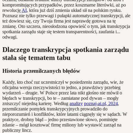
kompromitujących przypadków, przez koszmarne literówki, aż po
rewolucję
AI
, która już dziś zmienia układ sił na polskim rynku.
Poznasz nie tylko przewagi i pułapki automatycznej transkrypcji, ale
też dowiesz się, czy Twoja firma jest naprawdę gotowa na tę
zmianę. Oto szczera, nieosłodzona opowieść o tym, jak transkrypcja
spotkania zarządu staje się testem transparentności, zaufania i...
odwagi.
Dlaczego transkrypcja spotkania zarządu
stała się tematem tabu
Historia przemilczanych błędów
Każdy, kto choć raz uczestniczył w posiedzeniu zarządu, wie, że
oficjalna wersja rzeczywistości to jedno, a prawdziwy przebieg
wydarzeń – drugie. W Polsce przez lata nikt głośno nie mówił o
błędach w transkrypcji, bo te – zamiatane pod dywan – mogły
zniszczyć niejedną karierę. Według
analizy
poznaj-ai.pl, 2024
,
przemilczanie pomyłek transkrypcyjnych prowadziło do
nieporozumień i konfliktów, które latami ciągnęły się w sądach. W
praktyce, drobny błąd – jedno przestawione słowo, pominięte
zdanie – mógł kosztować firmę miliony lub wystawić zarząd na
publiczny lincz.