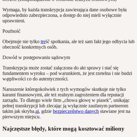
Wymaga, by każda transkrypcja zawierająca dane osobowe była
odpowiednio zabezpieczona, a dostęp do niej mieli wyłącznie
uprawnieni.
Poufność
Obejmuje nie tylko
tre
ść spotkania, ale też sam fakt jego odbycia lub
obecność konkretnych osób.
Dowód w postępowaniu sądowym
Transkrypcja może zostać załączona do akt sprawy i stać się
fundamentem wyroku – pod warunkiem, że jest rzetelna i nie budzi
wątpliwości co do autentyczności.
Naruszenie któregokolwiek z tych wymogów skutkuje nie tylko
karami finansowymi, ale też realnym zagrożeniem dla reputacji
zarządu. To dlatego wiele firm „chowa głowę w piasek”, unikając
pełnej transkrypcji lub zlecając ją wyłącznie zaufanym partnerom
takim jak skryba.
ai
, gdzie
bezpieczeństwo danych
stawiane jest na
pierwszym miejscu.
Najczęstsze błędy, które mogą kosztować miliony