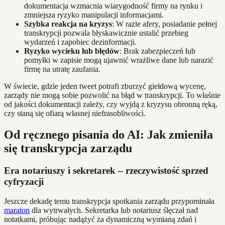
dokumentacja wzmacnia wiarygodność firmy na rynku i
zmniejsza ryzyko manipulacji informacjami.
Szybka reakcja na kryzys
: W razie afery, posiadanie pełnej
transkrypcji pozwala błyskawicznie ustalić przebieg
wydarzeń i zapobiec dezinformacji.
Ryzyko wycieku lub błędów
: Brak zabezpieczeń lub
pomyłki w zapisie mogą ujawnić wrażliwe dane lub narazić
firmę na utratę zaufania.
W świecie, gdzie jeden tweet potrafi zburzyć giełdową wycenę,
zarządy nie mogą sobie pozwolić na błąd w transkrypcji. To właśnie
od jakości dokumentacji zależy, czy wyjdą z kryzysu obronną ręką,
czy staną się ofiarą własnej niefrasobliwości.
Od ręcznego pisania do AI: Jak zmieniła
się transkrypcja zarządu
Era notariuszy i sekretarek – rzeczywistość sprzed
cyfryzacji
Jeszcze dekadę temu transkrypcja spotkania zarządu przypominała
maraton
dla wytrwałych. Sekretarka lub notariusz ślęczał nad
notatkami, próbując nadążyć za dynamiczną wymianą zdań i