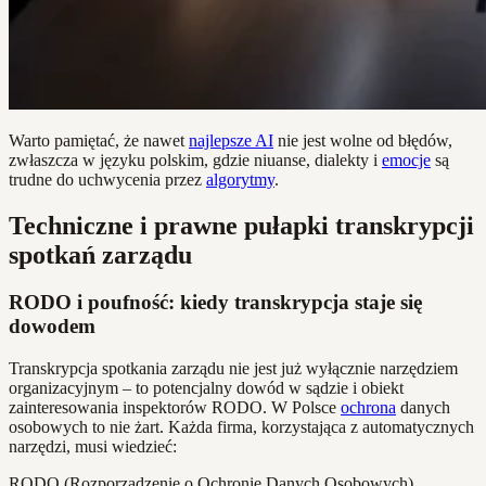
Warto pamiętać, że nawet
najlepsze AI
nie jest wolne od błędów,
zwłaszcza w języku polskim, gdzie niuanse, dialekty i
emocje
są
trudne do uchwycenia przez
algorytmy
.
Techniczne i prawne pułapki transkrypcji
spotkań zarządu
RODO i poufność: kiedy transkrypcja staje się
dowodem
Transkrypcja spotkania zarządu nie jest już wyłącznie narzędziem
organizacyjnym – to potencjalny dowód w sądzie i obiekt
zainteresowania inspektorów RODO. W Polsce
ochrona
danych
osobowych to nie żart. Każda firma, korzystająca z automatycznych
narzędzi, musi wiedzieć:
RODO (Rozporządzenie o Ochronie Danych Osobowych)