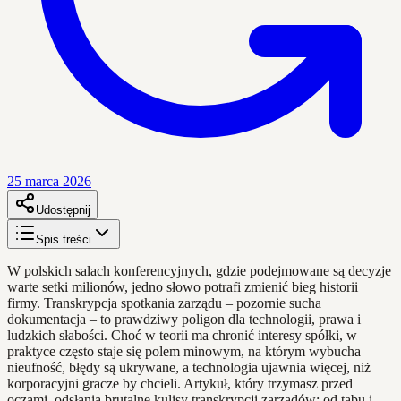
25 marca 2026
Udostępnij
Spis treści
W polskich salach konferencyjnych, gdzie podejmowane są decyzje
warte setki milionów, jedno słowo potrafi zmienić bieg historii
firmy. Transkrypcja spotkania zarządu – pozornie sucha
dokumentacja – to prawdziwy poligon dla technologii, prawa i
ludzkich słabości. Choć w teorii ma chronić interesy spółki, w
praktyce często staje się polem minowym, na którym wybucha
nieufność, błędy są ukrywane, a technologia ujawnia więcej, niż
korporacyjni gracze by chcieli. Artykuł, który trzymasz przed
oczami, odsłania brutalne kulisy transkrypcji zarządów: od tabu i