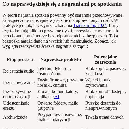
Co naprawdę dzieje się z nagraniami po spotkaniu
W teorii nagrania spotkań powinny być starannie przechowywane,
zabezpieczone i dostępne wyłącznie dla uprawnionych osób. W
praktyce jednak, jak wynika z badania
Transkriptor, 2024
, firmy
często kopiują pliki na prywatne dyski, przesyłają je mailem lub
przechowują w chmurze bez odpowiednich zabezpieczeń. Taka
beztroska naraża dane na wyciek lub manipulację. Zobacz, jak
wygląda rzeczywista ścieżka nagrania zarządu:
Potencjalne
Etap procesu
Najczęstsze praktyki
zagrożenia
Telefon, dyktafon,
Brak kopii zapasowej,
Rejestracja audio
Teams/Zoom
zła jakość
Dyski firmowe, prywatne
Wycieki, brak
Przechowywanie
nośniki, chmura
szyfrowania
Przekazywanie
E-mail, komunikatory,
Brak kontroli dostępu,
do transkrypcji
aplikacje
AI
duplikacja
Udostępnianie
Otwarte foldery, maile
Ryzyko dotarcia do
efektu
grupowe
nieuprawnionych
Przypadkowe usuwanie,
Archiwizacja
Trwała utrata danych
brak standaryzacji