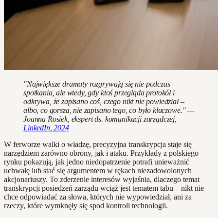
"Największe dramaty rozgrywają się nie podczas
spotkania, ale wtedy, gdy ktoś przegląda protokół i
odkrywa, że zapisano coś, czego nikt nie powiedział –
albo, co gorsza, nie zapisano tego, co było kluczowe." —
Joanna Rosiek, ekspert ds. komunikacji zarządczej,
LinkedIn, 2024
W ferworze walki o władzę, precyzyjna transkrypcja staje się
narzędziem zarówno obrony, jak i ataku. Przykłady z polskiego
rynku pokazują, jak jedno niedopatrzenie potrafi unieważnić
uchwałę lub stać się argumentem w rękach niezadowolonych
akcjonariuszy. To zderzenie interesów wyjaśnia, dlaczego temat
transkrypcji posiedzeń zarządu wciąż jest tematem tabu – nikt nie
chce odpowiadać za słowa, których nie wypowiedział, ani za
rzeczy, które wymknęły się spod kontroli technologii.