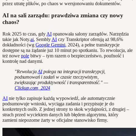
przez utratę plików, po chaos w wersjonowaniu dokumentów.
AI na sali zarządu: prawdziwa zmiana czy nowy
chaos?
Rok 2025 to czas, gdy
AI
opanowała salony zarządów. Narzędzia
takie jak Noty.
ai
, Sembly
AI
czy Transkriptor oferują aż 98,6%
dokładności (wg
Google Gemini
, 2024), a pełne transkrypcje
dostępne są na żądanie już 10 minut po spotkaniu. To rewolucja, ale
też nowe
pole
bitwy – tym razem o bezpieczeństwo, poufność i
kontrolę nad danymi.
"Rewolucja
AI
polega na integracji transkrypcji,
podsumowań i zadań w czasie rzeczywistym,
zwiększając produktywność i transparentność." —
Clickup.com, 2024
AI
nie tylko zapisuje każdą wypowiedź, ale automatycznie
podsumowuje wnioski, wyciąga zadania i przypisuje je do
konkretnych osób. Z jednej strony to skok wydajności, z drugiej –
strach przed wyciekiem danych lub błędem algorytmu, który
zamieni niepozorne żarty w oficjalne stanowisko firmy.