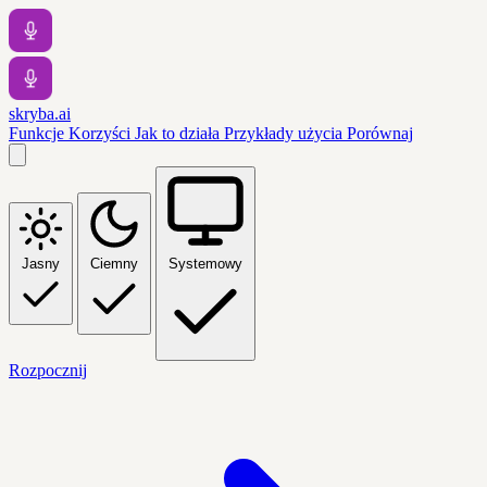
skryba.ai
Funkcje
Korzyści
Jak to działa
Przykłady użycia
Porównaj
Jasny
Ciemny
Systemowy
Rozpocznij