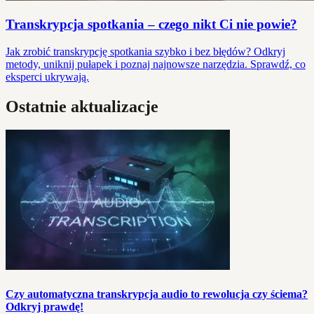
Transkrypcja spotkania – czego nikt Ci nie powie?
Jak zrobić transkrypcję spotkania szybko i bez błędów? Odkryj
metody, uniknij pułapek i poznaj najnowsze narzędzia. Sprawdź, co
eksperci ukrywają.
Ostatnie aktualizacje
Czy automatyczna transkrypcja audio to rewolucja czy ściema?
Odkryj prawdę!