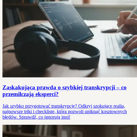
Zaskakująca prawda o szybkiej transkrypcji – co
przemilczają eksperci?
Jak szybko przygotować transkrypcję? Odkryj szokujące realia,
najnowsze triki i checklistę, która pozwoli uniknąć kosztownych
błędów. Sprawdź, co ignorują inni!