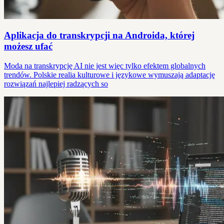
Aplikacja do transkrypcji na Androida, której
możesz ufać
Moda na transkrypcję AI nie jest więc tylko efektem globalnych
trendów. Polskie realia kulturowe i językowe wymuszają adaptację
rozwiązań najlepiej radzących so