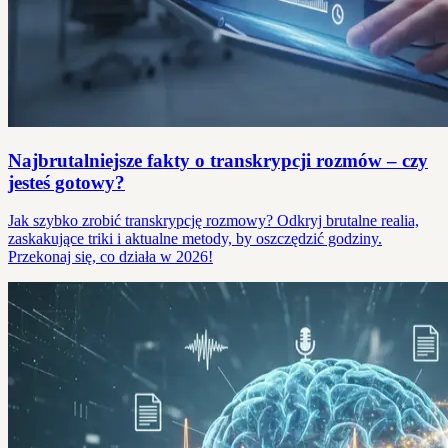
Najbrutalniejsze fakty o transkrypcji rozmów – czy
jesteś gotowy?
Jak szybko zrobić transkrypcję rozmowy? Odkryj brutalne realia,
zaskakujące triki i aktualne metody, by oszczędzić godziny.
Przekonaj się, co działa w 2026!