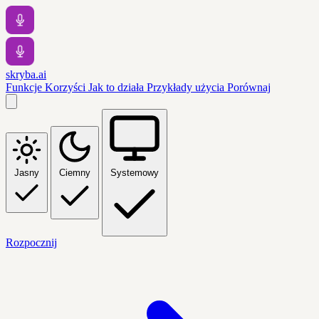
skryba.ai
Funkcje
Korzyści
Jak to działa
Przykłady użycia
Porównaj
Jasny
Ciemny
Systemowy
Rozpocznij