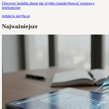
Discover insights about jak szybko transkrybować rozmowy
telefoniczne
redakcja
skryba.ai
Najważniejsze