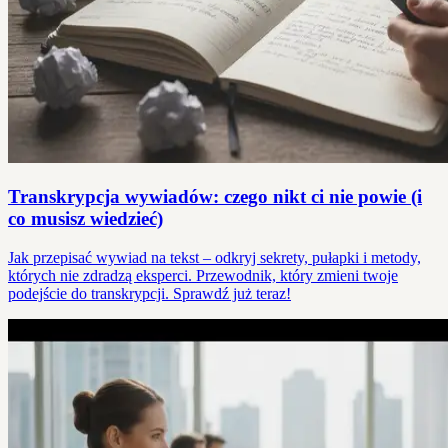
Transkrypcja wywiadów: czego nikt ci nie powie (i
co musisz wiedzieć)
Jak przepisać wywiad na tekst – odkryj sekrety, pułapki i metody,
których nie zdradzą eksperci. Przewodnik, który zmieni twoje
podejście do transkrypcji. Sprawdź już teraz!