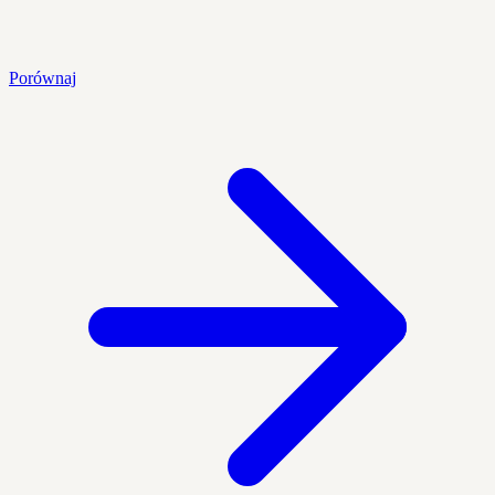
Porównaj