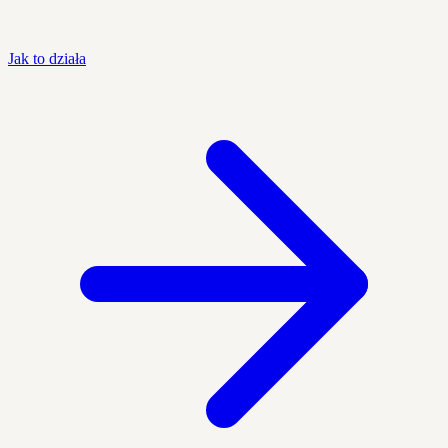
Jak to działa