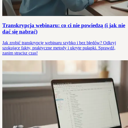
Transkrypcja webinaru: co ci nie powiedzą (i jak nie
dać się nabrać)
Jak zrobić transkrypcję webinaru szybko i bez błędów? Odkryj
szokujące fakty, praktyczne metody i ukryte pułapki. Sprawdź,
zanim stracisz czas!