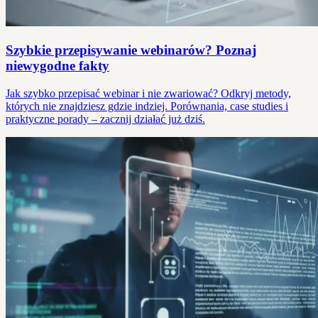
Szybkie przepisywanie webinarów? Poznaj
niewygodne fakty
Jak szybko przepisać webinar i nie zwariować? Odkryj metody,
których nie znajdziesz gdzie indziej. Porównania, case studies i
praktyczne porady – zacznij działać już dziś.