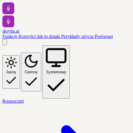
skryba.ai
Funkcje
Korzyści
Jak to działa
Przykłady użycia
Porównaj
Jasny
Ciemny
Systemowy
Rozpocznij