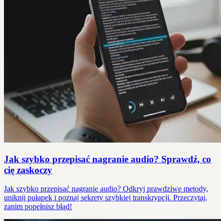
Jak szybko przepisać nagranie audio? Sprawdź, co
cię zaskoczy
Jak szybko przepisać nagranie audio? Odkryj prawdziwe metody,
uniknij pułapek i poznaj sekrety szybkiej transkrypcji. Przeczytaj,
zanim popełnisz błąd!