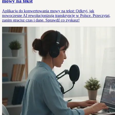
mowy na tekst
Aplikacja do konwertowania mowy na tekst: Odkryj, jak
nowoczesne AI rewolucjonizują transkrypcję w Polsce. Przeczytaj,
zanim stracisz czas i dane. Sprawdź co zyskasz!