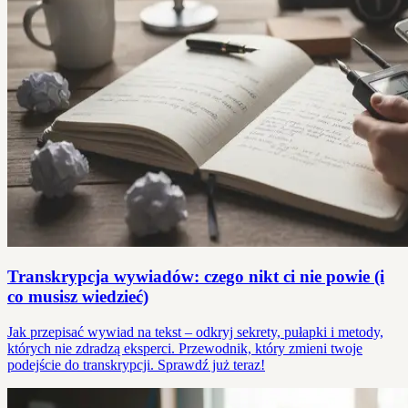
Transkrypcja wywiadów: czego nikt ci nie powie (i
co musisz wiedzieć)
Jak przepisać wywiad na tekst – odkryj sekrety, pułapki i metody,
których nie zdradzą eksperci. Przewodnik, który zmieni twoje
podejście do transkrypcji. Sprawdź już teraz!