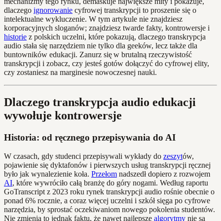
mechanizmy tego rynku, demaskuje największe mity i pokazuje,
dlaczego
ignorowanie
cyfrowej transkrypcji to proszenie się o
intelektualne wykluczenie. W tym artykule nie znajdziesz
korporacyjnych sloganów; znajdziesz twarde fakty, kontrowersje i
historie
z polskich uczelni, które pokazują, dlaczego transkrypcja
audio stała się narzędziem nie tylko dla geeków, lecz także dla
buntowników edukacji. Zanurz się w brutalną rzeczywistość
transkrypcji i zobacz, czy jesteś gotów dołączyć do cyfrowej elity,
czy zostaniesz na marginesie nowoczesnej nauki.
Dlaczego transkrypcja audio edukacji
wywołuje kontrowersje
Historia: od ręcznego przepisywania do AI
W czasach, gdy studenci przepisywali wykłady do
zeszyt
ów,
pojawienie się dyktafonów i pierwszych usług transkrypcji ręcznej
było jak wynalezienie koła.
Przełom
nadszedł dopiero z rozwojem
AI
, które wywróciło całą branżę do góry nogami. Według raportu
GoTranscript z 2023 roku rynek transkrypcji audio rośnie obecnie o
ponad 6% rocznie, a coraz więcej uczelni i szkół sięga po cyfrowe
narzędzia, by sprostać oczekiwaniom nowego pokolenia studentów.
Nie zmienia to jednak faktu, że nawet najlepsze
algorytmy
nie są