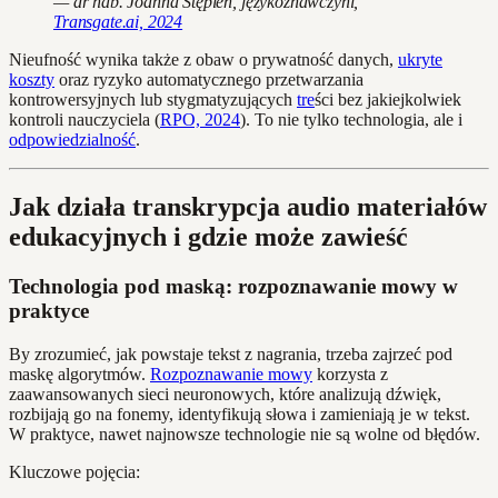
— dr hab. Joanna Stępień, językoznawczyni,
Transgate.ai, 2024
Nieufność wynika także z obaw o prywatność danych,
ukryte
koszty
oraz ryzyko automatycznego przetwarzania
kontrowersyjnych lub stygmatyzujących
tre
ści bez jakiejkolwiek
kontroli nauczyciela (
RPO, 2024
). To nie tylko technologia, ale i
odpowiedzialność
.
Jak działa transkrypcja audio materiałów
edukacyjnych i gdzie może zawieść
Technologia pod maską: rozpoznawanie mowy w
praktyce
By zrozumieć, jak powstaje tekst z nagrania, trzeba zajrzeć pod
maskę algorytmów.
Rozpoznawanie mowy
korzysta z
zaawansowanych sieci neuronowych, które analizują dźwięk,
rozbijają go na fonemy, identyfikują słowa i zamieniają je w tekst.
W praktyce, nawet najnowsze technologie nie są wolne od błędów.
Kluczowe pojęcia: