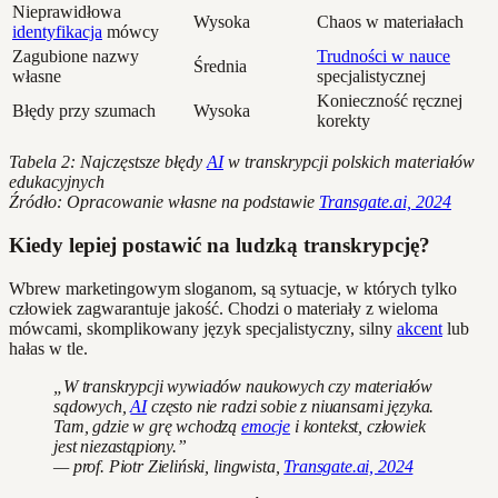
Nieprawidłowa
Wysoka
Chaos w materiałach
identyfikacja
mówcy
Zagubione nazwy
Trudności w nauce
Średnia
własne
specjalistycznej
Konieczność ręcznej
Błędy przy szumach
Wysoka
korekty
Tabela 2: Najczęstsze błędy
AI
w transkrypcji polskich materiałów
edukacyjnych
Źródło: Opracowanie własne na podstawie
Transgate.ai, 2024
Kiedy lepiej postawić na ludzką transkrypcję?
Wbrew marketingowym sloganom, są sytuacje, w których tylko
człowiek zagwarantuje jakość. Chodzi o materiały z wieloma
mówcami, skomplikowany język specjalistyczny, silny
akcent
lub
hałas w tle.
„W transkrypcji wywiadów naukowych czy materiałów
sądowych,
AI
często nie radzi sobie z niuansami języka.
Tam, gdzie w grę wchodzą
emocje
i kontekst, człowiek
jest niezastąpiony.”
— prof. Piotr Zieliński, lingwista,
Transgate.ai, 2024