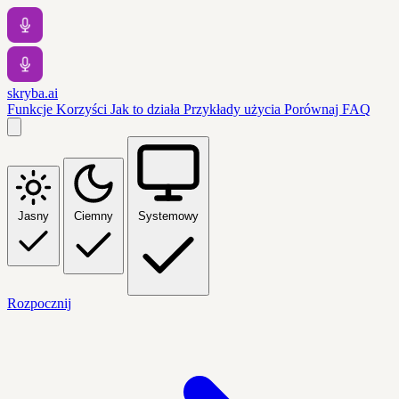
skryba.ai
Funkcje
Korzyści
Jak to działa
Przykłady użycia
Porównaj
FAQ
Jasny
Ciemny
Systemowy
Rozpocznij