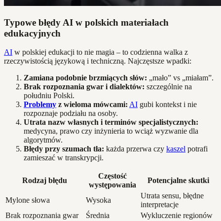
Typowe błędy AI w polskich materiałach
edukacyjnych
AI
w polskiej edukacji to nie magia – to codzienna walka z
rzeczywistością językową i techniczną. Najczęstsze wpadki:
Zamiana podobnie brzmiących słów:
„mało” vs „miałam”.
Brak rozpoznania gwar i dialektów:
szczególnie na
południu Polski.
Problemy
z wieloma mówcami:
AI
gubi kontekst i nie
rozpoznaje podziału na osoby.
Utrata nazw własnych i terminów specjalistycznych:
medycyna, prawo czy inżynieria to wciąż wyzwanie dla
algorytmów.
Błędy przy szumach tła:
każda przerwa czy
kaszel
potrafi
zamieszać w transkrypcji.
Częstość
Rodzaj błędu
Potencjalne skutki
występowania
Utrata sensu, błędne
Mylone słowa
Wysoka
interpretacje
Brak rozpoznania gwar
Średnia
Wykluczenie regionów