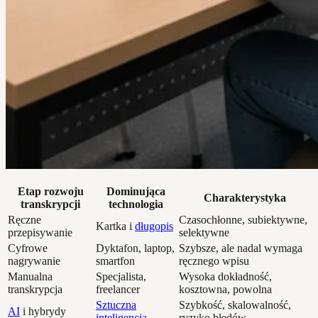
Etap rozwoju
Dominująca
Charakterystyka
transkrypcji
technologia
Ręczne
Czasochłonne, subiektywne,
Kartka i
długopis
przepisywanie
selektywne
Cyfrowe
Dyktafon, laptop,
Szybsze, ale nadal wymaga
nagrywanie
smartfon
ręcznego wpisu
Manualna
Specjalista,
Wysoka dokładność,
transkrypcja
freelancer
kosztowna, powolna
Sztuczna
Szybkość, skalowalność,
AI
i hybrydy
inteligencja
ryzyko błędów