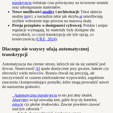
transkrypcja
redukuje czas poświęcany na tworzenie notatek
oraz udostępnianie materiałów.
Nowe możliwości
analizy
i archiwizacji:
Tekst ułatwia
analizę
tre
ści, a narzędzia takie jak skryba.
ai
umożliwiają
szybkie wdrożenie tego procesu na masową skalę.
Presja przepisów o dostępności cyfrowej:
Polskie i unijne
regulacje wymagają, by materiały były dostępne dla
wszystkich, co czyni transkrypcję nie tyle opcją, co
koniecznością (
UKE, 2024
).
Dlaczego nie wszyscy ufają automatycznej
transkrypcji
Automatyzacja ma ciemne strony, których nie da się zamieść pod
dywan. Skuteczność
AI
spada drastycznie przy gwarze, hałasie czy
obecności wielu mówców. Branża chwali się precyzją, ale
rzeczywistość to czasem zniekształcone wypowiedzi, zagubione
znaczenia i kompromitujące pomyłki, które mogą prowadzić nawet
do naruszenia godności.
„
Automatyczna transkrypcja
to nie jest złoty środek.
Algorytmy
wciąż zawodzą tam, gdzie liczy się kontekst,
emocje
czy głośne środowisko. Zawsze powinien czuwać
nad tym człowiek.”