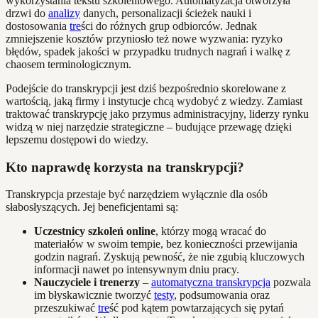
wykorzystania tekstu szkoleniowego. Automatyzacja otworzyła
drzwi do
analizy
danych, personalizacji ścieżek nauki i
dostosowania
tre
ści do różnych grup odbiorców. Jednak
zmniejszenie kosztów przyniosło też nowe wyzwania: ryzyko
błędów, spadek jakości w przypadku trudnych nagrań i walkę z
chaosem terminologicznym.
Podejście do transkrypcji jest dziś bezpośrednio skorelowane z
wartością, jaką firmy i instytucje chcą wydobyć z wiedzy. Zamiast
traktować transkrypcję jako przymus administracyjny, liderzy rynku
widzą w niej narzędzie strategiczne – budujące przewagę dzięki
lepszemu dostępowi do wiedzy.
Kto naprawdę korzysta na transkrypcji?
Transkrypcja przestaje być narzędziem wyłącznie dla osób
słabosłyszących. Jej beneficjentami są:
Uczestnicy szkoleń online
, którzy mogą wracać do
materiałów w swoim tempie, bez konieczności przewijania
godzin nagrań. Zyskują pewność, że nie zgubią kluczowych
informacji nawet po intensywnym dniu pracy.
Nauczyciele i trenerzy
–
automatyczna transkrypcja
pozwala
im błyskawicznie tworzyć
testy
, podsumowania oraz
przeszukiwać
tre
ść pod kątem powtarzających się pytań