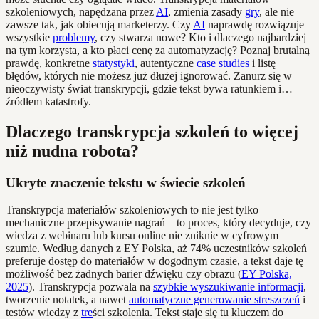
szkoleniowych, napędzana przez
AI
, zmienia zasady
gry
, ale nie
zawsze tak, jak obiecują marketerzy. Czy
AI
naprawdę rozwiązuje
wszystkie
problemy
, czy stwarza nowe? Kto i dlaczego najbardziej
na tym korzysta, a kto płaci cenę za automatyzację? Poznaj brutalną
prawdę, konkretne
statystyki
, autentyczne
case studies
i listę
błędów, których nie możesz już dłużej ignorować. Zanurz się w
nieoczywisty świat transkrypcji, gdzie tekst bywa ratunkiem i…
źródłem katastrofy.
Dlaczego transkrypcja szkoleń to więcej
niż nudna robota?
Ukryte znaczenie tekstu w świecie szkoleń
Transkrypcja materiałów szkoleniowych to nie jest tylko
mechaniczne przepisywanie nagrań – to proces, który decyduje, czy
wiedza z webinaru lub kursu online nie zniknie w cyfrowym
szumie. Według danych z EY Polska, aż 74% uczestników szkoleń
preferuje dostęp do materiałów w dogodnym czasie, a tekst daje tę
możliwość bez żadnych barier dźwięku czy obrazu (
EY Polska,
2025
). Transkrypcja pozwala na
szybkie wyszukiwanie informacji
,
tworzenie notatek, a nawet
automatyczne generowanie streszczeń
i
testów wiedzy z
tre
ści szkolenia. Tekst staje się tu kluczem do