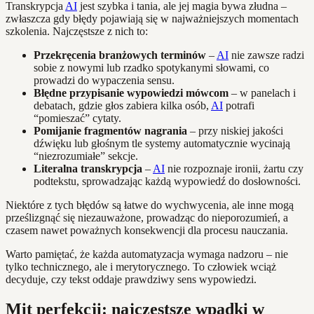
Transkrypcja
AI
jest szybka i tania, ale jej magia bywa złudna –
zwłaszcza gdy błędy pojawiają się w najważniejszych momentach
szkolenia. Najczęstsze z nich to:
Przekręcenia branżowych terminów
–
AI
nie zawsze radzi
sobie z nowymi lub rzadko spotykanymi słowami, co
prowadzi do wypaczenia sensu.
Błędne przypisanie wypowiedzi mówcom
– w panelach i
debatach, gdzie głos zabiera kilka osób,
AI
potrafi
“pomieszać” cytaty.
Pomijanie fragmentów nagrania
– przy niskiej jakości
dźwięku lub głośnym tle systemy automatycznie wycinają
“niezrozumiałe” sekcje.
Literalna transkrypcja
–
AI
nie rozpoznaje ironii, żartu czy
podtekstu, sprowadzając każdą wypowiedź do dosłowności.
Niektóre z tych błędów są łatwe do wychwycenia, ale inne mogą
prześlizgnąć się niezauważone, prowadząc do nieporozumień, a
czasem nawet poważnych konsekwencji dla procesu nauczania.
Warto pamiętać, że każda automatyzacja wymaga nadzoru – nie
tylko technicznego, ale i merytorycznego. To człowiek wciąż
decyduje, czy tekst oddaje prawdziwy sens wypowiedzi.
Mit perfekcji: najczęstsze wpadki w