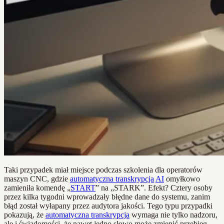
Taki przypadek miał miejsce podczas szkolenia dla operatorów
maszyn CNC, gdzie
automatyczna transkrypcja
AI
omyłkowo
zamieniła komendę „
START
” na „STARK”. Efekt? Cztery osoby
przez kilka tygodni wprowadzały błędne dane do systemu, zanim
błąd został wyłapany przez audytora jakości. Tego typu przypadki
pokazują, że
automatyczna transkrypcja
wymaga nie tylko nadzoru,
ale i świadomości, że nawet jedno słowo może zmienić przebieg