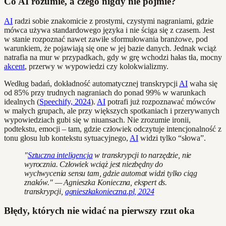
Co AI rozumie, a czego nigdy nie pojmie?
AI
radzi sobie znakomicie z prostymi, czystymi nagraniami, gdzie
mówca używa standardowego języka i nie ściga się z czasem. Jest
w stanie rozpoznać nawet zawiłe sformułowania branżowe, pod
warunkiem, że pojawiają się one w jej bazie danych. Jednak wciąż
natrafia na mur w przypadkach, gdy w grę wchodzi hałas tła, mocny
akcent
, przerwy w wypowiedzi czy kolokwializmy.
Według badań, dokładność automatycznej transkrypcji
AI
waha się
od 85% przy trudnych nagraniach do ponad 99% w warunkach
idealnych (
Speechify, 2024
).
AI
potrafi już rozpoznawać mówców
w małych grupach, ale przy większych spotkaniach i przerywanych
wypowiedziach gubi się w niuansach. Nie zrozumie ironii,
podtekstu, emocji – tam, gdzie człowiek odczytuje intencjonalność z
tonu głosu lub kontekstu sytuacyjnego,
AI
widzi tylko “słowa”.
"
Sztuczna inteligencja
w transkrypcji to narzędzie, nie
wyrocznia. Człowiek wciąż jest niezbędny do
wychwycenia sensu tam, gdzie automat widzi tylko ciąg
znaków." — Agnieszka Konieczna, ekspert ds.
transkrypcji,
agnieszkakonieczna.pl, 2024
Błędy, których nie widać na pierwszy rzut oka