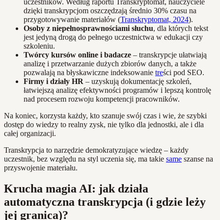
uczestników. Według raportu Transkryptomat, nauczyciele
dzięki transkrypcjom oszczędzają średnio 30% czasu na
przygotowywanie materiałów (
Transkryptomat, 2024
).
Osoby z niepełnosprawnościami słuchu
, dla których tekst
jest jedyną drogą do pełnego uczestnictwa w edukacji czy
szkoleniu.
Twórcy kursów online i badacze
– transkrypcje ułatwiają
analizę i przetwarzanie dużych zbiorów danych, a także
pozwalają na błyskawiczne indeksowanie
tre
ści pod SEO.
Firmy i działy HR
– uzyskują dokumentację szkoleń,
łatwiejszą analizę efektywności programów i lepszą kontrolę
nad procesem rozwoju kompetencji pracowników.
Na koniec, korzysta każdy, kto szanuje swój czas i wie, że szybki
dostęp do wiedzy to realny zysk, nie tylko dla jednostki, ale i dla
całej organizacji.
Transkrypcja to narzędzie demokratyzujące wiedzę – każdy
uczestnik, bez względu na styl uczenia się, ma takie
same
szanse na
przyswojenie materiału.
Krucha magia AI: jak działa
automatyczna transkrypcja (i gdzie leży
jej granica)?