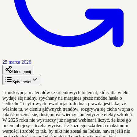
25 marca 2026
Udostępnij
Spis treści
Transkrypcja materiałów szkoleniowych to temat, który dla wielu
wydaje się nudny, spychany na margines przez modne hasła o
“edtechu” i cyfrowych rewolucjach. Jednak prawda jest taka, że
właśnie tu, w cieniu głównych trendów, rozgrywa się cicha wojna o
jakość uczenia się, dostępność wiedzy i autentyczne efekty szkoleń.
W 2025 roku nie wystarczy już nagrać webinar i liczyć, że ktoś go
potem obejrzy – trzeba wycisnąć z każdego szkolenia maksimum
wartości i zrobić to tak, by nikt nie został na lodzie, nawet jeśli nie
może słuchać czy oglądać wideo. Transkrypcja materiałów