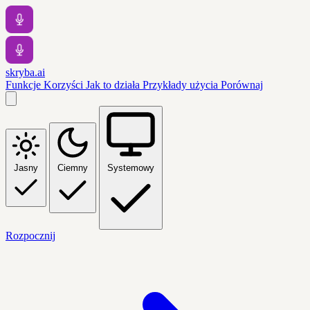
skryba.ai
Funkcje
Korzyści
Jak to działa
Przykłady użycia
Porównaj
Jasny
Ciemny
Systemowy
Rozpocznij