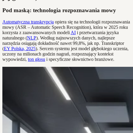
Pod maską: technologia rozpoznawania mowy
Automatyczna transkrypcja
opiera się na technologii rozpoznawania
mowy (ASR – Automatic Speech Recognition), która w 2025 roku
korzysta z zaawansowanych modeli
AI
i przetwarzania języka
naturalnego (
NLP
). Według najnowszych danych, najlepsze
narzędzia osiągają dokładność nawet 99,8%, jak np. Transkriptor
(
EY Polska, 2025
). Sercem systemu jest model głębokiego uczenia,
uczony na milionach godzin nagrań, rozpoznający kontekst
wypowiedzi,
ton głosu
i specyficzne słownictwo branżowe.