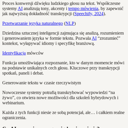
Proces konwersji dźwięku ludzkiego głosu na tekst. Współczesne
systemy
AI
analizują tony, akcenty i
tempo mówienia
, by zapewnić
jak najwyższą dokładność transkrypcji (
Speechify, 2024
).
Przetwarzanie języka naturalnego
(
NLP
)
Dziedzina sztucznej inteligencji zajmująca się analizą, rozumieniem
i generowaniem języka w formie tekstu. Pozwala
AI
“zrozumieć”
kontekst, wyłapywać idiomy i specyfikę branżową.
Identyfikacja
mówców
Funkcja umożliwiająca rozpoznanie, kto w danym momencie mówi
na podstawie unikalnych cech głosu. Kluczowe przy transkrypcji
spotkań, paneli i debat.
Generowanie tekstu w czasie rzeczywistym
Nowoczesne systemy potrafią transkrybować wypowiedzi “na
żywo”, co otwiera nowe możliwości dla szkoleń hybrydowych i
webinarium.
Każda z tych funkcji niesie ze sobą potencjał, ale… i całkiem realne
ograniczenia.