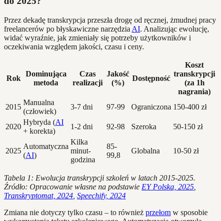
do 2025?
Przez dekadę transkrypcja przeszła drogę od ręcznej, żmudnej pracy
freelancerów po błyskawiczne narzędzia
AI
. Analizując ewolucję,
widać wyraźnie, jak zmieniały się potrzeby użytkowników i
oczekiwania względem jakości, czasu i ceny.
Koszt
Dominująca
Czas
Jakość
transkrypcji
Rok
Dostępność
metoda
realizacji
(%)
(za 1h
nagrania)
Manualna
2015
3-7 dni
97-99
Ograniczona
150-400 zł
(człowiek)
Hybryda (
AI
2020
1-2 dni
92-98
Szeroka
50-150 zł
+ korekta)
Kilka
Automatyczna
85-
2025
minut-
Globalna
10-50 zł
(
AI
)
99,8
godzina
Tabela 1: Ewolucja transkrypcji szkoleń w latach 2015-2025.
Źródło: Opracowanie własne na podstawie
EY Polska, 2025
,
Transkryptomat, 2024
,
Speechify, 2024
Zmiana nie dotyczy tylko czasu – to również
przełom
w sposobie