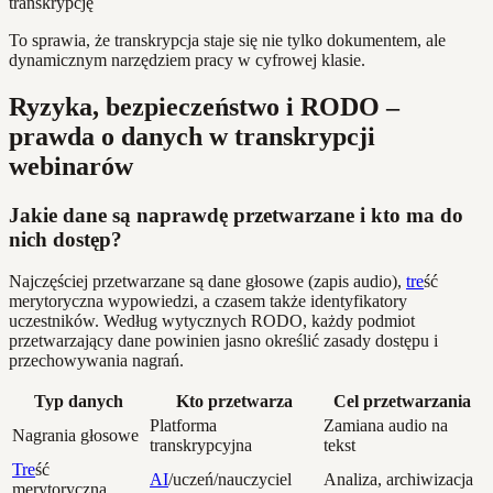
To sprawia, że transkrypcja staje się nie tylko dokumentem, ale
dynamicznym narzędziem pracy w cyfrowej klasie.
Ryzyka, bezpieczeństwo i RODO –
prawda o danych w transkrypcji
webinarów
Jakie dane są naprawdę przetwarzane i kto ma do
nich dostęp?
Najczęściej przetwarzane są dane głosowe (zapis audio),
tre
ść
merytoryczna wypowiedzi, a czasem także identyfikatory
uczestników. Według wytycznych RODO, każdy podmiot
przetwarzający dane powinien jasno określić zasady dostępu i
przechowywania nagrań.
Typ danych
Kto przetwarza
Cel przetwarzania
Platforma
Zamiana audio na
Nagrania głosowe
transkrypcyjna
tekst
Tre
ść
AI
/uczeń/nauczyciel
Analiza, archiwizacja
merytoryczna