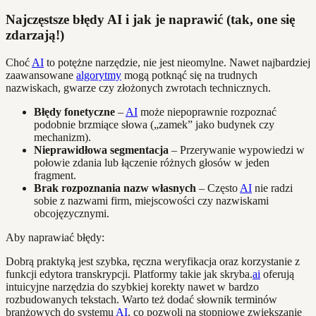
Najczęstsze błędy AI i jak je naprawić (tak, one się
zdarzają!)
Choć
AI
to potężne narzędzie, nie jest nieomylne. Nawet najbardziej
zaawansowane
algorytmy
mogą potknąć się na trudnych
nazwiskach, gwarze czy złożonych zwrotach technicznych.
Błędy fonetyczne
–
AI
może niepoprawnie rozpoznać
podobnie brzmiące słowa („zamek” jako budynek czy
mechanizm).
Nieprawidłowa segmentacja
– Przerywanie wypowiedzi w
połowie zdania lub łączenie różnych głosów w jeden
fragment.
Brak rozpoznania nazw własnych
– Często
AI
nie radzi
sobie z nazwami firm, miejscowości czy nazwiskami
obcojęzycznymi.
Aby naprawiać błędy:
Dobrą praktyką jest szybka, ręczna weryfikacja oraz korzystanie z
funkcji edytora transkrypcji. Platformy takie jak skryba.
ai
oferują
intuicyjne narzędzia do szybkiej korekty nawet w bardzo
rozbudowanych tekstach. Warto też dodać słownik terminów
branżowych do systemu
AI
, co pozwoli na stopniowe zwiększanie