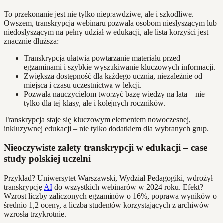
To przekonanie jest nie tylko nieprawdziwe, ale i szkodliwe.
Owszem, transkrypcja webinaru pozwala osobom niesłyszącym lub
niedosłyszącym na pełny udział w edukacji, ale lista korzyści jest
znacznie dłuższa:
Transkrypcja ułatwia powtarzanie materiału przed
egzaminami i szybkie wyszukiwanie kluczowych informacji.
Zwiększa dostępność dla każdego ucznia, niezależnie od
miejsca i czasu uczestnictwa w lekcji.
Pozwala nauczycielom tworzyć bazę wiedzy na lata – nie
tylko dla tej klasy, ale i kolejnych roczników.
Transkrypcja staje się kluczowym elementem nowoczesnej,
inkluzywnej edukacji – nie tylko dodatkiem dla wybranych grup.
Nieoczywiste zalety transkrypcji w edukacji – case
study polskiej uczelni
Przykład? Uniwersytet Warszawski, Wydział Pedagogiki, wdrożył
transkrypcję
AI
do wszystkich webinarów w 2024 roku. Efekt?
Wzrost liczby zaliczonych egzaminów o 16%, poprawa wyników o
średnio 1,2 oceny, a liczba studentów korzystających z archiwów
wzrosła trzykrotnie.