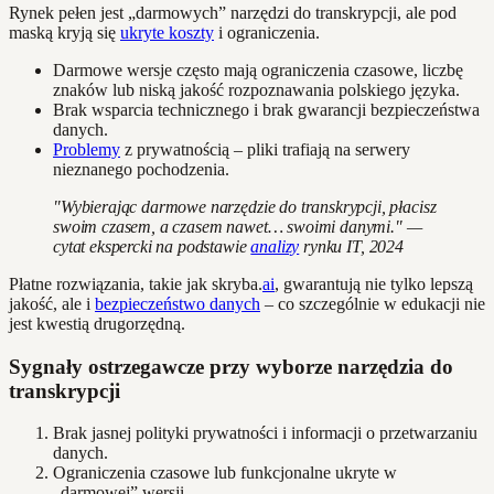
Rynek pełen jest „darmowych” narzędzi do transkrypcji, ale pod
maską kryją się
ukryte koszty
i ograniczenia.
Darmowe wersje często mają ograniczenia czasowe, liczbę
znaków lub niską jakość rozpoznawania polskiego języka.
Brak wsparcia technicznego i brak gwarancji bezpieczeństwa
danych.
Problemy
z prywatnością – pliki trafiają na serwery
nieznanego pochodzenia.
"Wybierając darmowe narzędzie do transkrypcji, płacisz
swoim czasem, a czasem nawet… swoimi danymi." —
cytat ekspercki na podstawie
analizy
rynku IT, 2024
Płatne rozwiązania, takie jak skryba.
ai
, gwarantują nie tylko lepszą
jakość, ale i
bezpieczeństwo danych
– co szczególnie w edukacji nie
jest kwestią drugorzędną.
Sygnały ostrzegawcze przy wyborze narzędzia do
transkrypcji
Brak jasnej polityki prywatności i informacji o przetwarzaniu
danych.
Ograniczenia czasowe lub funkcjonalne ukryte w
„darmowej” wersji.