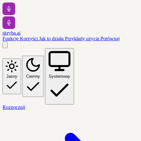
skryba.ai
Funkcje
Korzyści
Jak to działa
Przykłady użycia
Porównaj
Jasny
Ciemny
Systemowy
Rozpocznij