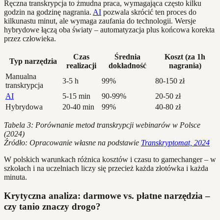
Ręczna transkrypcja to żmudna praca, wymagająca często kilku
godzin na godzinę nagrania.
AI
pozwala skrócić ten proces do
kilkunastu minut, ale wymaga zaufania do technologii. Wersje
hybrydowe łączą oba światy – automatyzacja plus końcowa korekta
przez człowieka.
Czas
Średnia
Koszt (za 1h
Typ narzędzia
realizacji
dokładność
nagrania)
Manualna
3-5 h
99%
80-150 zł
transkrypcja
AI
5-15 min
90-99%
20-50 zł
Hybrydowa
20-40 min
99%
40-80 zł
Tabela 3: Porównanie metod transkrypcji webinarów w Polsce
(2024)
Źródło: Opracowanie własne na podstawie
Transkryptomat, 2024
W polskich warunkach różnica kosztów i czasu to gamechanger – w
szkołach i na uczelniach liczy się przecież każda złotówka i każda
minuta.
Krytyczna analiza: darmowe vs. płatne narzędzia –
czy tanio znaczy drogo?