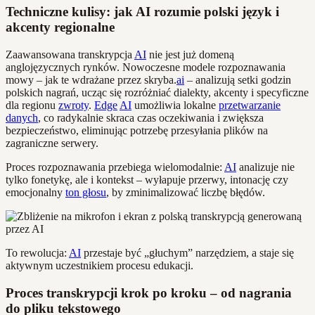
Techniczne kulisy: jak AI rozumie polski język i
akcenty regionalne
Zaawansowana transkrypcja
AI
nie jest już domeną
anglojęzycznych rynków. Nowoczesne modele rozpoznawania
mowy – jak te wdrażane przez skryba.
ai
– analizują setki godzin
polskich nagrań, ucząc się rozróżniać dialekty, akcenty i specyficzne
dla regionu
zwroty
.
Edge
AI
umożliwia lokalne
przetwarzanie
danych
, co radykalnie skraca czas oczekiwania i zwiększa
bezpieczeństwo, eliminując potrzebę przesyłania plików na
zagraniczne serwery.
Proces rozpoznawania przebiega wielomodalnie:
AI
analizuje nie
tylko fonetykę, ale i kontekst – wyłapuje przerwy, intonację czy
emocjonalny
ton głosu
, by zminimalizować liczbę błędów.
To rewolucja:
AI
przestaje być „głuchym” narzędziem, a staje się
aktywnym uczestnikiem procesu edukacji.
Proces transkrypcji krok po kroku – od nagrania
do pliku tekstowego