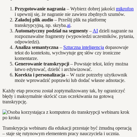
Przygotowanie nagrania
– Wybierz dobrej jakości
mikrofon
i upewnij się, że nagranie nie zawiera zbędnych szumów.
Załaduj plik audio
– Prześlij plik na platformę
transkrypcyjną, np. skryba.
ai
.
Automatyczny podział na segmenty
–
AI
dzieli nagranie na
rozpoznawalne fragmenty (wypowiedzi uczestników, pytania,
odpowiedzi).
Analiza semantyczna
–
Sztuczna inteligencja
dopasowuje
tekst do kontekstu, wychwytuje grę słów czy ironiczne
komentarze.
Generowanie transkrypcji
– Powstaje tekst, który można
łatwo edytować, dzielić i archiwizować.
Korekta i personalizacja
– W razie potrzeby użytkownik
może wprowadzić poprawki lub dodać własne adnotacje.
Każdy etap procesu został zoptymalizowany tak, by ograniczyć
błędy i maksymalnie skrócić czas oczekiwania na gotową
transkrypcję.
Transkrypcja webinaru dla edukacji przestaje być żmudną operacją
– staje się rutynowym elementem pracy nauczyciela i ucznia.