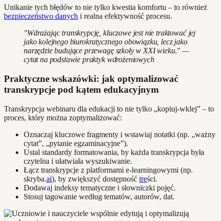
Unikanie tych błędów to nie tylko kwestia komfortu – to również
bezpieczeństwo danych
i realna efektywność procesu.
"Wdrażając transkrypcję, kluczowe jest nie traktować jej
jako kolejnego biurokratycznego obowiązku, lecz jako
narzędzie budujące przewagę szkoły w XXI wieku." —
cytat na podstawie praktyk wdrożeniowych
Praktyczne wskazówki: jak optymalizować
transkrypcje pod kątem edukacyjnym
Transkrypcja webinaru dla edukacji to nie tylko „kopiuj-wklej” – to
proces, który można zoptymalizować:
Oznaczaj kluczowe fragmenty i wstawiaj notatki (np. „ważny
cytat”, „pytanie egzaminacyjne”).
Ustal standardy formatowania, by każda transkrypcja była
czytelna i ułatwiała wyszukiwanie.
Łącz transkrypcje z platformami e-learningowymi (np.
skryba.
ai
), by zwiększyć dostępność
tre
ści.
Dodawaj indeksy tematyczne i słowniczki pojęć.
Stosuj tagowanie według tematów, autorów, dat.