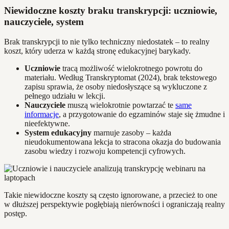
Niewidoczne koszty braku transkrypcji: uczniowie,
nauczyciele, system
Brak transkrypcji to nie tylko techniczny niedostatek – to realny
koszt, który uderza w każdą stronę edukacyjnej barykady.
Uczniowie
tracą możliwość wielokrotnego powrotu do
materiału. Według Transkryptomat (2024), brak tekstowego
zapisu sprawia, że osoby niedosłyszące są wykluczone z
pełnego udziału w lekcji.
Nauczyciele
muszą wielokrotnie powtarzać te
same
informacje
, a przygotowanie do egzaminów staje się żmudne i
nieefektywne.
System edukacyjny
marnuje zasoby – każda
nieudokumentowana lekcja to stracona okazja do budowania
zasobu wiedzy i rozwoju kompetencji cyfrowych.
Takie niewidoczne koszty są często ignorowane, a przecież to one
w dłuższej perspektywie pogłębiają nierówności i ograniczają realny
postęp.