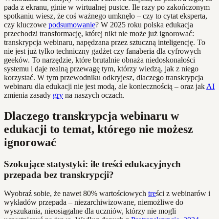
pada z ekranu, ginie w wirtualnej pustce. Ile razy po zakończonym
spotkaniu wiesz, że coś ważnego umknęło – czy to cytat eksperta,
czy kluczowe
podsumowanie
? W 2025 roku polska edukacja
przechodzi transformację, której nikt nie może już ignorować:
transkrypcja webinaru, napędzana przez sztuczną inteligencję. To
nie jest już tylko techniczny gadżet czy fanaberia dla cyfrowych
geeków. To narzędzie, które brutalnie obnaża niedoskonałości
systemu i daje realną przewagę tym, którzy wiedzą, jak z niego
korzystać. W tym przewodniku odkryjesz, dlaczego transkrypcja
webinaru dla edukacji nie jest modą, ale koniecznością – oraz jak
AI
zmienia zasady
gry
na naszych oczach.
Dlaczego transkrypcja webinaru w
edukacji to temat, którego nie możesz
ignorować
Szokujące statystyki: ile treści edukacyjnych
przepada bez transkrypcji?
Wyobraź sobie, że nawet 80% wartościowych
tre
ści z webinarów i
wykładów przepada – niezarchiwizowane, niemożliwe do
wyszukania, nieosiągalne dla uczniów, którzy nie mogli