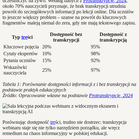
uczestniczyć na żywo. Według danych z
Protranskrypcje, 2024
,
około 70% nauczycieli przyznaje, że brak transkrypcji utrudnia
powrót do szczegółowych informacji po lekcji online. Dla uczniów
to jeszcze większy problem – szanse na powrót do kluczowych
fragmentów maleją niemal do zera, gdy nie mają tekstowego zapisu.
Dostępność bez
Dostępność z
Typ
tre
ści
transkrypcji
transkrypcją
Kluczowe pojęcia
20%
95%
Cytaty ekspertów
10%
98%
Pytania uczniów
15%
92%
Wskazówki
25%
97%
nauczyciela
Tabela 1: Porównanie dostępności informacji z i bez transkrypcji na
podstawie praktyk edukacyjnych
Źródło: Opracowanie własne na podstawie
Protranskrypcje, 2024
Porównując dostępność
tre
ści, trudno nie dostrzec: transkrypcja
webinaru staje się nie tylko narzędziem porządku, ale wręcz
remedium na chaos informacyjny w polskiej edukacji.