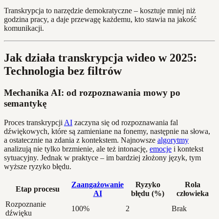
Transkrypcja to narzędzie demokratyczne – kosztuje mniej niż
godzina pracy, a daje przewagę każdemu, kto stawia na jakość
komunikacji.
Jak działa transkrypcja wideo w 2025:
Technologia bez filtrów
Mechanika AI: od rozpoznawania mowy po
semantykę
Proces transkrypcji
AI
zaczyna się od rozpoznawania fal
dźwiękowych, które są zamieniane na fonemy, następnie na słowa,
a ostatecznie na zdania z kontekstem. Najnowsze
algorytmy
analizują nie tylko brzmienie, ale też intonację,
emocje
i kontekst
sytuacyjny. Jednak w praktyce – im bardziej złożony język, tym
wyższe ryzyko błędu.
Zaangażowanie
Ryzyko
Rola
Etap procesu
AI
błędu (%)
człowieka
Rozpoznanie
100%
2
Brak
dźwięku