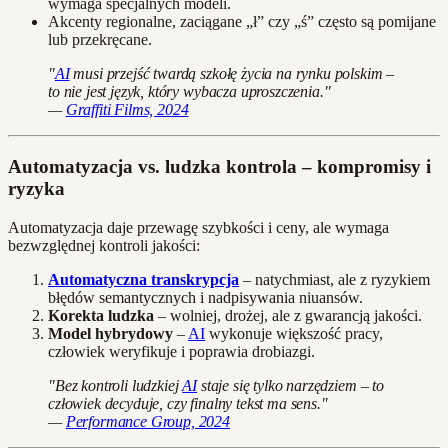
wymaga specjalnych modeli.
Akcenty regionalne, zaciągane „ł” czy „ś” często są pomijane
lub przekręcane.
"
AI
musi przejść twardą szkołę życia na rynku polskim –
to nie jest język, który wybacza uproszczenia."
—
Graffiti Films, 2024
Automatyzacja vs. ludzka kontrola – kompromisy i
ryzyka
Automatyzacja daje przewagę szybkości i ceny, ale wymaga
bezwzględnej kontroli jakości:
Automatyczna transkrypcja
– natychmiast, ale z ryzykiem
błędów semantycznych i nadpisywania niuansów.
Korekta ludzka
– wolniej, drożej, ale z gwarancją jakości.
Model hybrydowy
–
AI
wykonuje większość pracy,
człowiek weryfikuje i poprawia drobiazgi.
"Bez kontroli ludzkiej
AI
staje się tylko narzędziem – to
człowiek decyduje, czy finalny tekst ma sens."
—
Performance Group, 2024