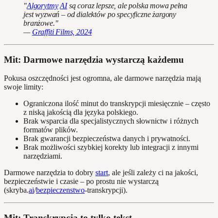
"
Algorytmy
AI
są coraz lepsze, ale polska mowa pełna
jest wyzwań – od dialektów po specyficzne żargony
branżowe."
—
Graffiti Films, 2024
Mit: Darmowe narzędzia wystarczą każdemu
Pokusa oszczędności jest ogromna, ale darmowe narzędzia mają
swoje limity:
Ograniczona ilość minut do transkrypcji miesięcznie – często
z niską jakością dla języka polskiego.
Brak wsparcia dla specjalistycznych słownictw i różnych
formatów plików.
Brak gwarancji bezpieczeństwa danych i prywatności.
Brak możliwości szybkiej korekty lub integracji z innymi
narzędziami.
Darmowe narzędzia to dobry
start
, ale jeśli zależy ci na jakości,
bezpieczeństwie i czasie – po prostu nie wystarczą
(skryba.
ai
/
bezpieczenstwo
-transkrypcji).
Mit: Transkrypcja to tylko tekst