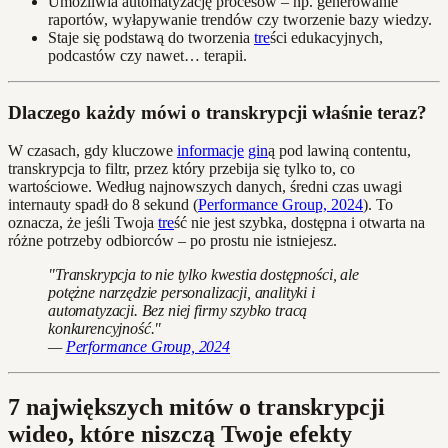
Umożliwia automatyzację procesów – np. generowanie
raportów, wyłapywanie trendów czy tworzenie bazy wiedzy.
Staje się podstawą do tworzenia
tre
ści edukacyjnych,
podcastów czy nawet… terapii.
Dlaczego każdy mówi o transkrypcji właśnie teraz?
W czasach, gdy kluczowe
informacje
gin
ą pod lawiną contentu,
transkrypcja to filtr, przez który przebija się tylko to, co
wartościowe. Według najnowszych danych, średni czas uwagi
internauty spadł do 8 sekund (
Performance Group, 2024
). To
oznacza, że jeśli Twoja
tre
ść nie jest szybka, dostępna i otwarta na
różne potrzeby odbiorców – po prostu nie istniejesz.
"Transkrypcja to nie tylko kwestia dostępności, ale
potężne narzędzie personalizacji, analityki i
automatyzacji. Bez niej firmy szybko tracą
konkurencyjność."
—
Performance Group, 2024
7 największych mitów o transkrypcji
wideo, które niszczą Twoje efekty