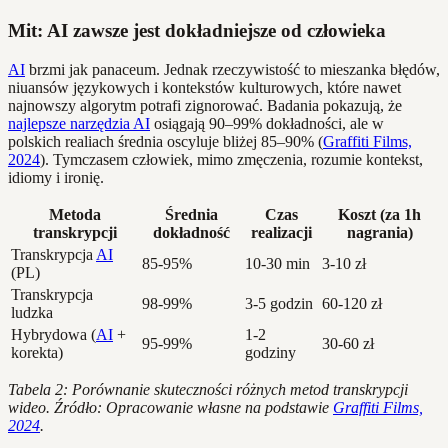
Mit: AI zawsze jest dokładniejsze od człowieka
AI
brzmi jak panaceum. Jednak rzeczywistość to mieszanka błędów,
niuansów językowych i kontekstów kulturowych, które nawet
najnowszy algorytm potrafi zignorować. Badania pokazują, że
najlepsze narzędzia AI
osiągają 90–99% dokładności, ale w
polskich realiach średnia oscyluje bliżej 85–90% (
Graffiti Films,
2024
). Tymczasem człowiek, mimo zmęczenia, rozumie kontekst,
idiomy i ironię.
Metoda
Średnia
Czas
Koszt (za 1h
transkrypcji
dokładność
realizacji
nagrania)
Transkrypcja
AI
85-95%
10-30 min
3-10 zł
(PL)
Transkrypcja
98-99%
3-5 godzin
60-120 zł
ludzka
Hybrydowa (
AI
+
1-2
95-99%
30-60 zł
korekta)
godziny
Tabela 2: Porównanie skuteczności różnych metod transkrypcji
wideo. Źródło: Opracowanie własne na podstawie
Graffiti Films,
2024
.