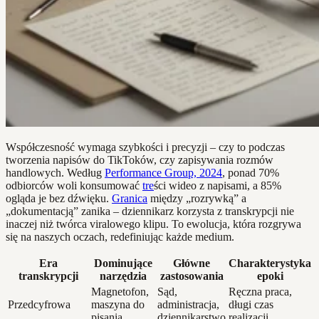
Współczesność wymaga szybkości i precyzji – czy to podczas
tworzenia napisów do TikToków, czy zapisywania rozmów
handlowych. Według
Performance Group, 2024
, ponad 70%
odbiorców woli konsumować
tre
ści wideo z napisami, a 85%
ogląda je bez dźwięku.
Granica
między „rozrywką” a
„dokumentacją” zanika – dziennikarz korzysta z transkrypcji nie
inaczej niż twórca viralowego klipu. To ewolucja, która rozgrywa
się na naszych oczach, redefiniując każde medium.
Era
Dominujące
Główne
Charakterystyka
transkrypcji
narzędzia
zastosowania
epoki
Magnetofon,
Sąd,
Ręczna praca,
Przedcyfrowa
maszyna do
administracja,
długi czas
pisania
dziennikarstwo
realizacji