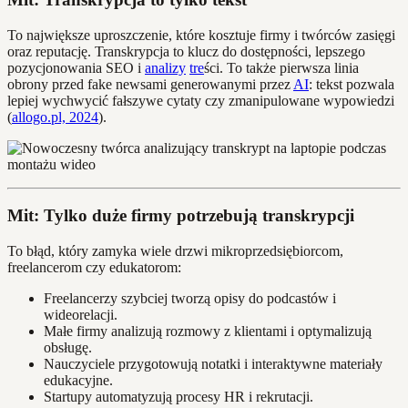
To największe uproszczenie, które kosztuje firmy i twórców zasięgi
oraz reputację. Transkrypcja to klucz do dostępności, lepszego
pozycjonowania SEO i
analizy
tre
ści. To także pierwsza linia
obrony przed fake newsami generowanymi przez
AI
: tekst pozwala
lepiej wychwycić fałszywe cytaty czy zmanipulowane wypowiedzi
(
allogo.pl, 2024
).
Mit: Tylko duże firmy potrzebują transkrypcji
To błąd, który zamyka wiele drzwi mikroprzedsiębiorcom,
freelancerom czy edukatorom:
Freelancerzy szybciej tworzą opisy do podcastów i
wideorelacji.
Małe firmy analizują rozmowy z klientami i optymalizują
obsługę.
Nauczyciele przygotowują notatki i interaktywne materiały
edukacyjne.
Startupy automatyzują procesy HR i rekrutacji.