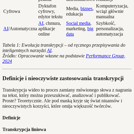
Dyktafon
Komputeryzacja,
Media,
biznes
,
Cyfrowa
cyfrowy,
wciąż głównie
edukacja
edytor tekstu
manualna
AI
, chmura,
Social media
,
Szybkość,
AI
/Automatyczna
aplikacje
marketing,
big
personalizacja,
online
data
automatyzacja
Tabela 1: Ewolucja transkrypcji – od ręcznego przepisywania do
inteligentnych narzędzi
AI
.
Źródło: Opracowanie własne na podstawie
Performance Group,
2024
Definicje i nieoczywiste zastosowania transkrypcji
Transkrypcja wideo to proces zamiany mówionego słowa z nagrania
na tekst, który można przeszukiwać, analizować i publikować.
Proste? Teoretycznie. Ale pod maską kryje się świat niuansów i
nieoczywistych korzyści, które omija większość twórców.
Definicje
Transkrypcja liniowa