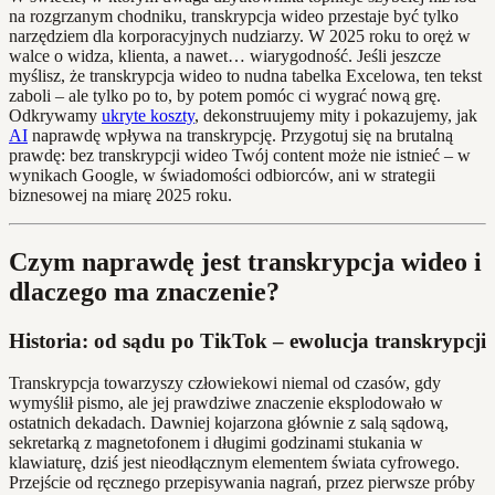
na rozgrzanym chodniku, transkrypcja wideo przestaje być tylko
narzędziem dla korporacyjnych nudziarzy. W 2025 roku to oręż w
walce o widza, klienta, a nawet… wiarygodność. Jeśli jeszcze
myślisz, że transkrypcja wideo to nudna tabelka Excelowa, ten tekst
zaboli – ale tylko po to, by potem pomóc ci wygrać nową grę.
Odkrywamy
ukryte koszty
, dekonstruujemy mity i pokazujemy, jak
AI
naprawdę wpływa na transkrypcję. Przygotuj się na brutalną
prawdę: bez transkrypcji wideo Twój content może nie istnieć – w
wynikach Google, w świadomości odbiorców, ani w strategii
biznesowej na miarę 2025 roku.
Czym naprawdę jest transkrypcja wideo i
dlaczego ma znaczenie?
Historia: od sądu po TikTok – ewolucja transkrypcji
Transkrypcja towarzyszy człowiekowi niemal od czasów, gdy
wymyślił pismo, ale jej prawdziwe znaczenie eksplodowało w
ostatnich dekadach. Dawniej kojarzona głównie z salą sądową,
sekretarką z magnetofonem i długimi godzinami stukania w
klawiaturę, dziś jest nieodłącznym elementem świata cyfrowego.
Przejście od ręcznego przepisywania nagrań, przez pierwsze próby