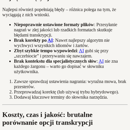
Najlepsi również popełniają błędy – różnica polega na tym, że
wyciągają z nich wnioski.
Niepoprawnie ustawione formaty plików
: Przesyłanie
nagrań w złej jakości lub rzadkich formatach skutkuje
błędami transkrypcji.
Brak korekty po
AI
: Nawet najlepszy algorytm nie
wychwyci wszystkich idiomów i żartów.
Zbyt szybkie tempo wypowiedzi
:
AI
gubi się przy
„szczebiocie” i przerywaniu się nawzajem.
Brak kontekstu dla specjalistycznych słów
:
AI
nie zna
każdego żargonu – warto go dopisać w słowniku
użytkownika.
Zawsze sprawdzaj ustawienia nagrania: wyraźna mowa, brak
przesterów.
Przeprowadzaj korektę (lub używaj trybu hybrydowego).
Dodawaj kluczowe terminy do słownika narzędzia.
Koszty, czas i jakość: brutalne
porównanie opcji transkrypcji