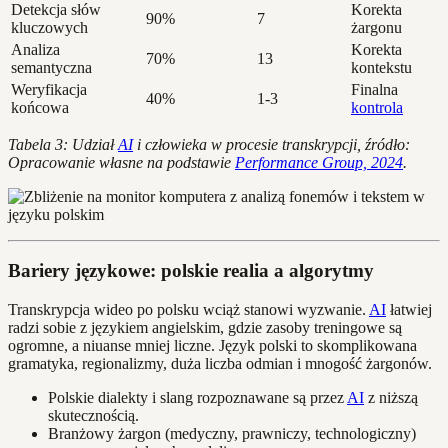
Detekcja słów
Korekta
90%
7
kluczowych
żargonu
Analiza
Korekta
70%
13
semantyczna
kontekstu
Weryfikacja
Finalna
40%
1-3
końcowa
kontrola
Tabela 3: Udział
AI
i człowieka w procesie transkrypcji, źródło:
Opracowanie własne na podstawie
Performance Group, 2024
.
Bariery językowe: polskie realia a algorytmy
Transkrypcja wideo po polsku wciąż stanowi wyzwanie.
AI
łatwiej
radzi sobie z językiem angielskim, gdzie zasoby treningowe są
ogromne, a niuanse mniej liczne. Język polski to skomplikowana
gramatyka, regionalizmy, duża liczba odmian i mnogość żargonów.
Polskie dialekty i slang rozpoznawane są przez
AI
z niższą
skutecznością.
Branżowy żargon (medyczny, prawniczy, technologiczny)