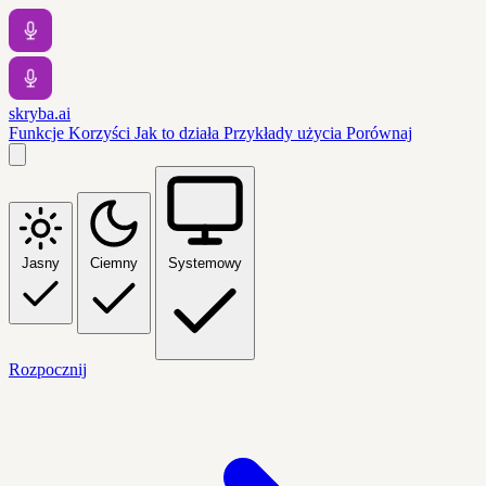
skryba.ai
Funkcje
Korzyści
Jak to działa
Przykłady użycia
Porównaj
Jasny
Ciemny
Systemowy
Rozpocznij