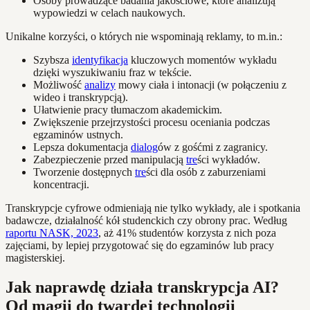
Osoby prowadzące badania jakościowe, które analizują
wypowiedzi w celach naukowych.
Unikalne korzyści, o których nie wspominają reklamy, to m.in.:
Szybsza
identyfikacja
kluczowych momentów wykładu
dzięki wyszukiwaniu fraz w tekście.
Możliwość
analizy
mowy ciała i intonacji (w połączeniu z
wideo i transkrypcją).
Ułatwienie pracy tłumaczom akademickim.
Zwiększenie przejrzystości procesu oceniania podczas
egzaminów ustnych.
Lepsza dokumentacja
dialog
ów z gośćmi z zagranicy.
Zabezpieczenie przed manipulacją
tre
ści wykładów.
Tworzenie dostępnych
tre
ści dla osób z zaburzeniami
koncentracji.
Transkrypcje cyfrowe odmieniają nie tylko wykłady, ale i spotkania
badawcze, działalność kół studenckich czy obrony prac. Według
raportu NASK, 2023
, aż 41% studentów korzysta z nich poza
zajęciami, by lepiej przygotować się do egzaminów lub pracy
magisterskiej.
Jak naprawdę działa transkrypcja AI?
Od magii do twardej technologii