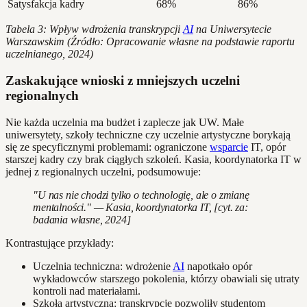
Satysfakcja kadry
68%
86%
Tabela 3: Wpływ wdrożenia transkrypcji
AI
na Uniwersytecie
Warszawskim (Źródło: Opracowanie własne na podstawie raportu
uczelnianego, 2024)
Zaskakujące wnioski z mniejszych uczelni
regionalnych
Nie każda uczelnia ma budżet i zaplecze jak UW. Małe
uniwersytety, szkoły techniczne czy uczelnie artystyczne borykają
się ze specyficznymi problemami: ograniczone
wsparcie
IT, opór
starszej kadry czy brak ciągłych szkoleń. Kasia, koordynatorka IT w
jednej z regionalnych uczelni, podsumowuje:
"U nas nie chodzi tylko o technologię, ale o zmianę
mentalności." — Kasia, koordynatorka IT, [cyt. za:
badania własne, 2024]
Kontrastujące przykłady:
Uczelnia techniczna: wdrożenie
AI
napotkało opór
wykładowców starszego pokolenia, którzy obawiali się utraty
kontroli nad materiałami.
Szkoła artystyczna: transkrypcje pozwoliły studentom