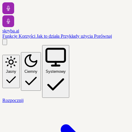
skryba.ai
Funkcje
Korzyści
Jak to działa
Przykłady użycia
Porównaj
Jasny
Ciemny
Systemowy
Rozpocznij