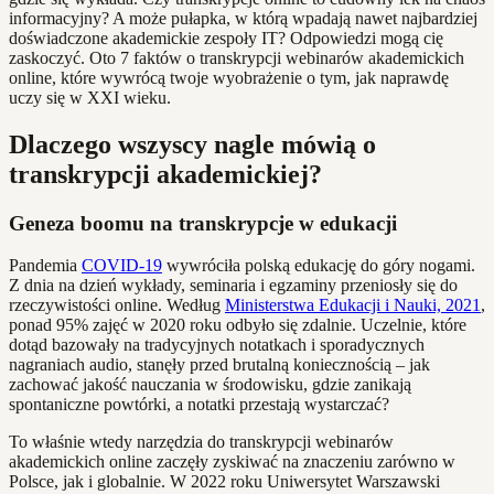
informacyjny? A może pułapka, w którą wpadają nawet najbardziej
doświadczone akademickie zespoły IT? Odpowiedzi mogą cię
zaskoczyć. Oto 7 faktów o transkrypcji webinarów akademickich
online, które wywrócą twoje wyobrażenie o tym, jak naprawdę
uczy się w XXI wieku.
Dlaczego wszyscy nagle mówią o
transkrypcji akademickiej?
Geneza boomu na transkrypcje w edukacji
Pandemia
COVID-19
wywróciła polską edukację do góry nogami.
Z dnia na dzień wykłady, seminaria i egzaminy przeniosły się do
rzeczywistości online. Według
Ministerstwa Edukacji i Nauki, 2021
,
ponad 95% zajęć w 2020 roku odbyło się zdalnie. Uczelnie, które
dotąd bazowały na tradycyjnych notatkach i sporadycznych
nagraniach audio, stanęły przed brutalną koniecznością – jak
zachować jakość nauczania w środowisku, gdzie zanikają
spontaniczne powtórki, a notatki przestają wystarczać?
To właśnie wtedy narzędzia do transkrypcji webinarów
akademickich online zaczęły zyskiwać na znaczeniu zarówno w
Polsce, jak i globalnie. W 2022 roku Uniwersytet Warszawski