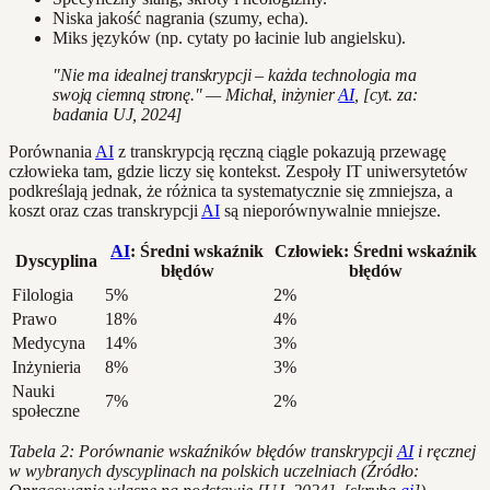
Niska jakość nagrania (szumy, echa).
Miks języków (np. cytaty po łacinie lub angielsku).
"Nie ma idealnej transkrypcji – każda technologia ma
swoją ciemną stronę." — Michał, inżynier
AI
, [cyt. za:
badania UJ, 2024]
Porównania
AI
z transkrypcją ręczną ciągle pokazują przewagę
człowieka tam, gdzie liczy się kontekst. Zespoły IT uniwersytetów
podkreślają jednak, że różnica ta systematycznie się zmniejsza, a
koszt oraz czas transkrypcji
AI
są nieporównywalnie mniejsze.
AI
: Średni wskaźnik
Człowiek: Średni wskaźnik
Dyscyplina
błędów
błędów
Filologia
5%
2%
Prawo
18%
4%
Medycyna
14%
3%
Inżynieria
8%
3%
Nauki
7%
2%
społeczne
Tabela 2: Porównanie wskaźników błędów transkrypcji
AI
i ręcznej
w wybranych dyscyplinach na polskich uczelniach (Źródło: