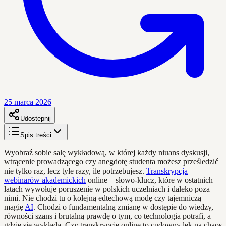
25 marca 2026
Udostępnij
Spis treści
Wyobraź sobie salę wykładową, w której każdy niuans dyskusji,
wtrącenie prowadzącego czy anegdotę studenta możesz prześledzić
nie tylko raz, lecz tyle razy, ile potrzebujesz.
Transkrypcja
webinarów akademickich
online – słowo-klucz, które w ostatnich
latach wywołuje poruszenie w polskich uczelniach i daleko poza
nimi. Nie chodzi tu o kolejną edtechową modę czy tajemniczą
magię
AI
. Chodzi o fundamentalną zmianę w dostępie do wiedzy,
równości szans i brutalną prawdę o tym, co technologia potrafi, a
gdzie się wykłada. Czy transkrypcje online to cudowny lek na chaos