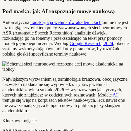
Pod maską: jak AI rozpoznaje mowę naukową
Automatyczna
transkrypcja webinarów akademickich
online nie jest
już magią, lecz efektem pracy zaawansowanych sieci neuronowych.
ASR (Automatic Speech Recognition) analizuje dźwięk,
rozkładając go na fonemy i przekształcając na tekst przy pomocy
modeli głębokiego uczenia. Według
Google Research, 2024
, obecne
systemy wykorzystują nawet miliardy parametrów, by rozróżnić
polskie głoski i specyficzne terminy naukowe.
Największym wyzwaniem są terminologia branżowa, obcojęzyczne
nazwiska i nakładanie się wypowiedzi. Typowy webinar
akademicki zawiera średnio 20-30% wyrazów specjalistycznych,
których nie znajdziesz w codziennych rozmowach. Modele
AI
trenuje się więc na korpusach tekstów naukowych, lecz nawet one
nie zawsze nadążają za tempem nowych publikacji czy slangiem
akademickim.
Kluczowe pojęcia:
ASR (Automatic Speech Recognition)