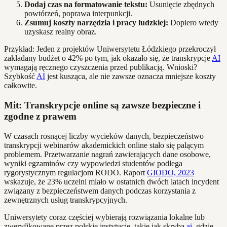
Dodaj czas na formatowanie tekstu:
Usunięcie zbędnych
powtórzeń, poprawa interpunkcji.
Zsumuj koszty narzędzia i pracy ludzkiej:
Dopiero wtedy
uzyskasz realny obraz.
Przykład: Jeden z projektów Uniwersytetu Łódzkiego przekroczył
zakładany budżet o 42% po tym, jak okazało się, że transkrypcje
AI
wymagają ręcznego czyszczenia przed publikacją. Wnioski?
Szybkość
AI
jest kusząca, ale nie zawsze oznacza mniejsze koszty
całkowite.
Mit: Transkrypcje online są zawsze bezpieczne i
zgodne z prawem
W czasach rosnącej liczby wycieków danych, bezpieczeństwo
transkrypcji webinarów akademickich online stało się palącym
problemem. Przetwarzanie nagrań zawierających dane osobowe,
wyniki egzaminów czy wypowiedzi studentów podlega
rygorystycznym regulacjom RODO. Raport
GIODO, 2023
wskazuje, że 23% uczelni miało w ostatnich dwóch latach incydent
związany z bezpieczeństwem danych podczas korzystania z
zewnętrznych usług transkrypcyjnych.
Uniwersytety coraz częściej wybierają rozwiązania lokalne lub
zweryfikowane przez polskie instytucje, takie jak skryba.
ai
, gdzie