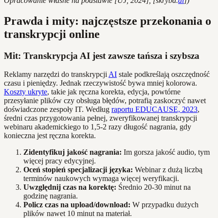
Opracowanie własne na podstawie [UJ, 2024], [skryba.
ai
])
Prawda i mity: najczęstsze przekonania o
transkrypcji online
Mit: Transkrypcja AI jest zawsze tańsza i szybsza
Reklamy narzędzi do transkrypcji
AI
stale podkreślają oszczędność
czasu i pieniędzy. Jednak rzeczywistość bywa mniej kolorowa.
Koszty ukryte
, takie jak ręczna korekta, edycja, powtórne
przesyłanie plików czy obsługa błędów, potrafią zaskoczyć nawet
doświadczone zespoły IT. Według
raportu EDUCAUSE, 2023
,
średni czas przygotowania pełnej, zweryfikowanej transkrypcji
webinaru akademickiego to 1,5-2 razy długość nagrania, gdy
konieczna jest ręczna korekta.
Zidentyfikuj jakość nagrania:
Im gorsza jakość audio, tym
więcej pracy edycyjnej.
Oceń stopień specjalizacji języka:
Webinar z dużą liczbą
terminów naukowych wymaga więcej weryfikacji.
Uwzględnij czas na korektę:
Średnio 20-30 minut na
godzinę nagrania.
Policz czas na upload/download:
W przypadku dużych
plików nawet 10 minut na materiał.