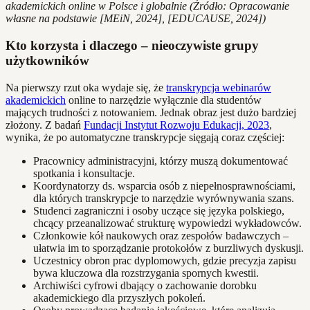
akademickich online w Polsce i globalnie (Źródło: Opracowanie
własne na podstawie [MEiN, 2024], [EDUCAUSE, 2024])
Kto korzysta i dlaczego – nieoczywiste grupy
użytkowników
Na pierwszy rzut oka wydaje się, że
transkrypcja webinarów
akademickich
online to narzędzie wyłącznie dla studentów
mających trudności z notowaniem. Jednak obraz jest dużo bardziej
złożony. Z badań
Fundacji Instytut Rozwoju Edukacji, 2023
,
wynika, że po automatyczne transkrypcje sięgają coraz częściej:
Pracownicy administracyjni, którzy muszą dokumentować
spotkania i konsultacje.
Koordynatorzy ds. wsparcia osób z niepełnosprawnościami,
dla których transkrypcje to narzędzie wyrównywania szans.
Studenci zagraniczni i osoby uczące się języka polskiego,
chcący przeanalizować strukturę wypowiedzi wykładowców.
Członkowie kół naukowych oraz zespołów badawczych –
ułatwia im to sporządzanie protokołów z burzliwych dyskusji.
Uczestnicy obron prac dyplomowych, gdzie precyzja zapisu
bywa kluczowa dla rozstrzygania spornych kwestii.
Archiwiści cyfrowi dbający o zachowanie dorobku
akademickiego dla przyszłych pokoleń.