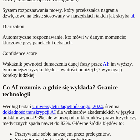
System rozpoznawania mowy, który przekształca nagrania
dźwiękowe na tekst; stosowany w narzędziach takich jak skryba.
ai
.
Diarization
Automatyczne rozpoznawanie, kto mówi w danym momencie;
kluczowe przy panelach i debatach.
Confidence score
Wskaźnik pewności tłumaczenia danej frazy przez
AI
; im wyższy,
tym mniejsze ryzyko błędu – wartości poniżej 0,7 wymagają
korekty ludzkiej.
Co AI rozumie, a gdzie się wykłada? Granice
technologii
Według badań
Uniwersytetu Jagiellońskiego, 2024
, średnia
dokładność transkrypcji AI
dla webinarów akademickich w języku
polskim wynosi 93%, ale w przypadku kierunków prawniczych czy
medycznych spada nawet do 82%. Główne źródła błędów to:
Przerywanie sobie nawzajem przez prelegentów.
Specyficzny slang, skróty i neologizmy.