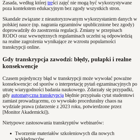
Zasada, według której
tre
ści zajęć nie mogą być wykorzystywane
poza kontekstem edukacyjnym bez zgody wszystkich stron.
Skandale związane z nieautoryzowanym wykorzystaniem danych w
polskiej nauce (np. nagrania egzaminów upublicznione bez zgody)
doprowadziły do zaostrzenia regulacji. Zmiany w przepisach
RODO oraz wewnętrznych regulaminach uczelni są odpowiedzią
na realne zagrożenia wynikające ze wzrostu popularności
transkrypcji online.
Gdy transkrypcja zawodzi: błędy, pułapki i realne
konsekwencje
Czasem pojedynczy błąd w transkrypcji może wywołać poważne
konsekwencje: od sporów o interpretację pytań egzaminacyjnych po
utratę wiarygodności badania naukowego. Zdarzały się przypadki,
gdy
automatyczna transkrypcja
błędnie przypisała cytat studentowi
zamiast prowadzącemu, co wywołało proceduralny chaos na
wydziale prawa (zdarzenie z 2023 roku, potwierdzone przez
[Monitor Akademicki]).
Nietypowe zastosowania transkryptów webinarów:
Tworzenie materiałów szkoleniowych dla nowych
wykładowców.