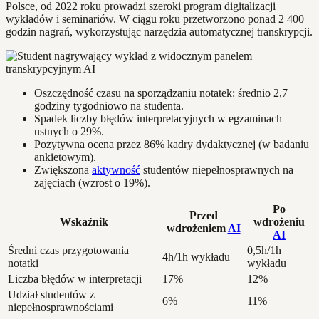
Polsce, od 2022 roku prowadzi szeroki program digitalizacji
wykładów i seminariów. W ciągu roku przetworzono ponad 2 400
godzin nagrań, wykorzystując narzędzia automatycznej transkrypcji.
Oszczędność czasu na sporządzaniu notatek: średnio 2,7
godziny tygodniowo na studenta.
Spadek liczby błędów interpretacyjnych w egzaminach
ustnych o 29%.
Pozytywna ocena przez 86% kadry dydaktycznej (w badaniu
ankietowym).
Zwiększona
aktywność
studentów niepełnosprawnych na
zajęciach (wzrost o 19%).
Po
Przed
Wskaźnik
wdrożeniu
wdrożeniem
AI
AI
Średni czas przygotowania
0,5h/1h
4h/1h wykładu
notatki
wykładu
Liczba błędów w interpretacji
17%
12%
Udział studentów z
6%
11%
niepełnosprawnościami