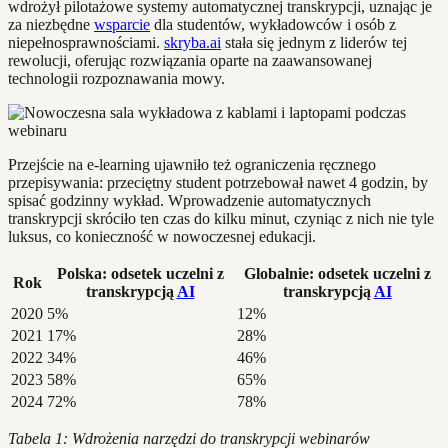
wdrożył pilotażowe systemy automatycznej transkrypcji, uznając je
za niezbędne
wsparcie
dla studentów, wykładowców i osób z
niepełnosprawnościami.
skryba.ai
stała się jednym z liderów tej
rewolucji, oferując rozwiązania oparte na zaawansowanej
technologii rozpoznawania mowy.
Przejście na e-learning ujawniło też ograniczenia ręcznego
przepisywania: przeciętny student potrzebował nawet 4 godzin, by
spisać godzinny wykład. Wprowadzenie automatycznych
transkrypcji skróciło ten czas do kilku minut, czyniąc z nich nie tyle
luksus, co konieczność w nowoczesnej edukacji.
Polska: odsetek uczelni z
Globalnie: odsetek uczelni z
Rok
transkrypcją
AI
transkrypcją
AI
2020
5%
12%
2021
17%
28%
2022
34%
46%
2023
58%
65%
2024
72%
78%
Tabela 1: Wdrożenia narzędzi do transkrypcji webinarów